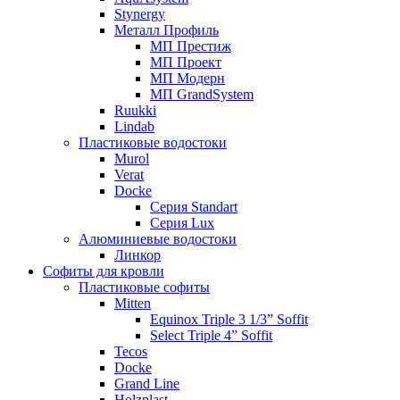
Stynergy
Металл Профиль
МП Престиж
МП Проект
МП Модерн
МП GrandSystem
Ruukki
Lindab
Пластиковые водостоки
Murol
Verat
Docke
Серия Standart
Серия Lux
Алюминиевые водостоки
Линкор
Софиты для кровли
Пластиковые софиты
Mitten
Equinox Triple 3 1/3” Soffit
Select Triple 4” Soffit
Tecos
Docke
Grand Line
Holzplast