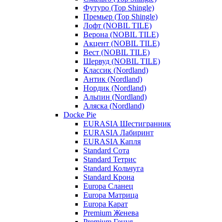
Футуро (Top Shingle)
Премьер (Top Shingle)
Лофт (NOBIL TILE)
Верона (NOBIL TILE)
Акцент (NOBIL TILE)
Вест (NOBIL TILE)
Шервуд (NOBIL TILE)
Классик (Nordland)
Антик (Nordland)
Нордик (Nordland)
Альпин (Nordland)
Аляска (Nordland)
Docke Pie
EURASIA Шестигранник
EURASIA Лабиринт
EURASIA Капля
Standard Сота
Standard Тетрис
Standard Кольчуга
Standard Крона
Europa Сланец
Europa Матрица
Europa Карат
Premium Женева
Premium Генуя