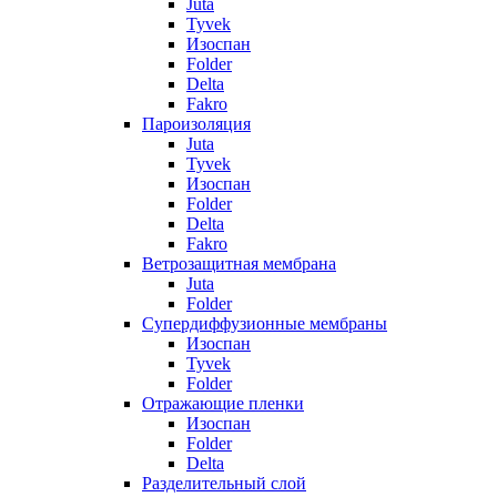
Juta
Tyvek
Изоспан
Folder
Delta
Fakro
Пароизоляция
Juta
Tyvek
Изоспан
Folder
Delta
Fakro
Ветрозащитная мембрана
Juta
Folder
Супердиффузионные мембраны
Изоспан
Tyvek
Folder
Отражающие пленки
Изоспан
Folder
Delta
Разделительный слой