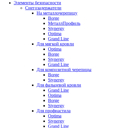
Элементы безопасности
Снегозадержатели
На металлочерепицу
Borge
МеталлПрофиль
Stynergy
Optima
Grand Line
Для мягкой кровли
Optima
Borge
Stynergy
Grand Line
Для композитной черепицы
Borge
Stynergy
Для фальцевой кровли
Grand Line
Optima
Borge
Stynergy
Для профнастила
Optima
Stynergy
Grand Line