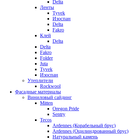
Delta
Ленты
Tyvek
Изоспан
Delta
Fakro
Клей
Delta
Delta
Fakro
Folder
Juta
Tyvek
Изоспан
Утеплители
Rockwool
Фасадные материалы
Виниловый сайдинг
Mitten
Oregon Pride
Sentry
Tecos
Ardennes (Корабельный брус)
Ardennes (Оцилиндрованный брус)
Натуральный камень