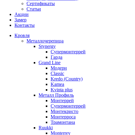
Сертификаты
Статьи
Акции
Замер
Контакты
Кровля
Металлочерепица
Stynergy
Супермонтеррей
Гарда
Grand Line
Модерн
Classic
Kredo (Country)
Kamea
Kvinta plus
Металл Профиль
Монтеррей
Супермонтеррей
Монтекристо
Монтерроса
Трамонтана
Ruukki
Monterrey