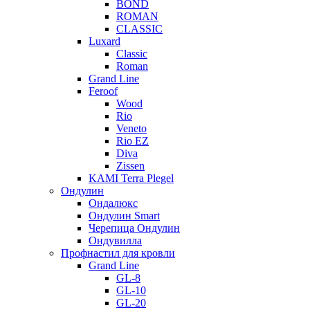
BOND
ROMAN
CLASSIC
Luxard
Classic
Roman
Grand Line
Feroof
Wood
Rio
Veneto
Rio EZ
Diva
Zissen
KAMI Terra Plegel
Ондулин
Ондалюкс
Ондулин Smart
Черепица Ондулин
Ондувилла
Профнастил для кровли
Grand Line
GL-8
GL-10
GL-20