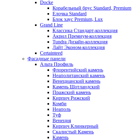
Docke
Корабельный брус Standard, Premium
Елочка Standard
Блок хаус Premium, Lux
Grand Line
Классика Стандарт-коллекция
Акрил Премиум-коллекция
Tundra Дизайн-коллекция
Лайт Эконом-коллекция
Certainteed
Фасадные панели
Альта Профиль
Флорентийский камень
Неаполитанский камень
Венецианский камень
Камень Шотландский
Пражский камень
Кирпич Рижский
Комби
Неаполь
Туф
Венеция
Кирпич Клинкерный
Скалистый Камень
Камень