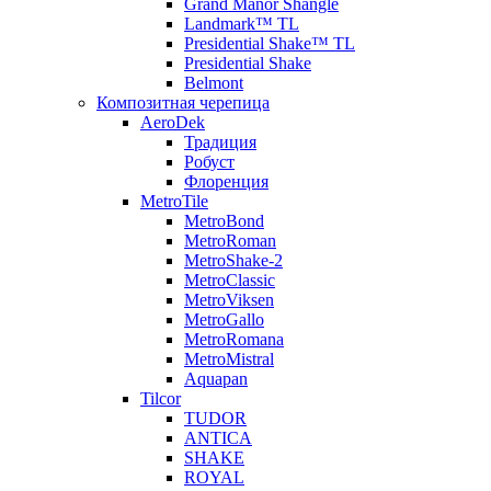
Grand Manor Shangle
Landmark™ TL
Presidential Shake™ TL
Presidential Shake
Belmont
Композитная черепица
AeroDek
Традиция
Робуст
Флоренция
MetroTile
MetroBond
MetroRoman
MetroShake-2
MetroClassic
MetroViksen
MetroGallo
MetroRomana
MetroMistral
Aquapan
Tilcor
TUDOR
ANTICA
SHAKE
ROYAL