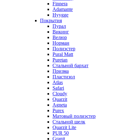
Finnera
Adamante
Hyygge
Покрытия
Пурал
Викинг
Велюр
Норман
Полиэстер
Pural Matt
Puretan
Стальной бархат
Призма
Пластизол
Atlas
Safari
Cloudy
Quarzit
Agneta
Purex
Матовый полиэстер
Стальной шелк
Quarzit Lite
PUR 50
Granit