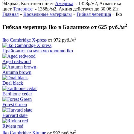
943р/м2; Континент цвет
Америка
- 1358р/м2; Атлантика
цвет
Тенерифе
- 1358р/м2. Акция действует до 30.06.21г
Главная
»
Кровельные материалы
»
Гибкая черепица
»
Iko
2
Гибкая черепица Iko в Балашихе от 625 руб./м
2
Iko Cambridge X-press
от 972 руб./м
Прайс-лист на мягкую кровлю Iko
Aged redwood
Autumn brown
Dual black
Earthtone cedar
Forest Green
Harvard slate
Riviera red
2
Iko Cambridge Xtreme
от 992 руб./м