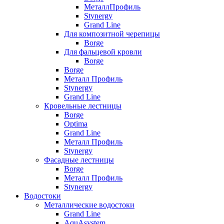
МеталлПрофиль
Stynergy
Grand Line
Для композитной черепицы
Borge
Для фальцевой кровли
Borge
Borge
Металл Профиль
Stynergy
Grand Line
Кровельные лестницы
Borge
Optima
Grand Line
Металл Профиль
Stynergy
Фасадные лестницы
Borge
Металл Профиль
Stynergy
Водостоки
Металлические водостоки
Grand Line
AquAsystem