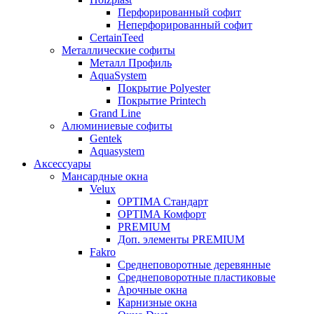
Перфорированный софит
Неперфорированный софит
CertainTeed
Металлические софиты
Металл Профиль
AquaSystem
Покрытие Polyester
Покрытие Printech
Grand Line
Алюминиевые софиты
Gentek
Aquasystem
Аксессуары
Мансардные окна
Velux
OPTIMA Стандарт
OPTIMA Комфорт
PREMIUM
Доп. элементы PREMIUM
Fakro
Cреднеповоротные деревянные
Cреднеповоротные пластиковые
Арочные окна
Карнизные окна