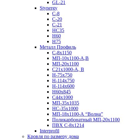
GL-21
Stynergy
C-8
C-20
C-21
НС35
Н60
H75
Металл Профиль
С-8х1150
МП-10x1100-А,В
МП-20х1100
С21х1000-А, В
H-75х750
Н-114х750
Н-114х600
Н60х845
С44х1000
МП-35х1035
НС-35х1000
МП-18х1100-А “Волна”
Поликарбонатный МП-20х1100
ПВХ С-8х1214
Interprofil
Кровля по размеру дома