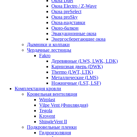
Окна Duet
Окна Electro / Z-Wave
Окна preSelect
Окна proSky
Окна-надставки
Окно-балкон
Эвакуационные окна
Энергосберегающие окна
Дымники и колпаки
Чердачные лестницы
Fakro
Деревянные (LWS, LWK, LDK)
Карнизная дверь (DWK)
Thermo (LWT, LTK)
Металлические (LMS)
Ножничные (LST, LSF)
Комплектация кровли
Кровельная вентиляция
Wirplast
Vilpe Vent (Финляндия)
Tegola
Krovent
ShingleVent II
Подкровельные пленки
Гидроизоляция