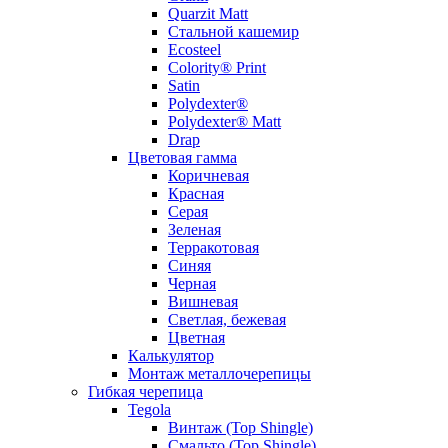
Quarzit Matt
Стальной кашемир
Ecosteel
Colority® Print
Satin
Polydexter®
Polydexter® Matt
Drap
Цветовая гамма
Коричневая
Красная
Серая
Зеленая
Терракотовая
Синяя
Черная
Вишневая
Светлая, бежевая
Цветная
Калькулятор
Монтаж металлочерепицы
Гибкая черепица
Tegola
Винтаж (Top Shingle)
Смальто (Top Shingle)