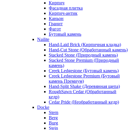
Кирпич
Фасадная плитка
Кирпич-антик
Каньон
Гранит
Фагот
Бутовый камень
Nailite
Hand-Laid Brick (Кирпичная кладка)
Hand-Cut Stone (Обработанный камень)
Stacked Stone (Природный камень)
Stacked Stone Premium (Природный
камень)
Creek Ledgestone (Бутовый камень)
Creek Ledgestone Premium (Бутовый
камень Премиум)
Hand-Split Shake (Деревянная щепа)
RoughSawn Cedar (Обработанный
кедр)
Cedar Pride (Необработанный кедр)
Docke
Stern
Berg
Burg
Stein