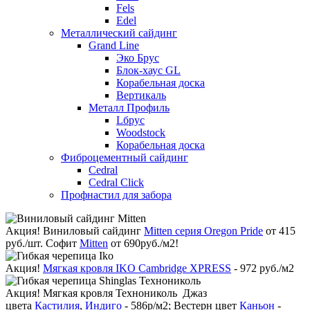
Fels
Edel
Металлический сайдинг
Grand Line
Эко Брус
Блок-хаус GL
Корабельная доска
Вертикаль
Металл Профиль
Lбрус
Woodstock
Корабельная доска
Фиброцементный сайдинг
Cedral
Cedral Click
Профнастил для забора
Акция!
Виниловый сайдинг
Mitten серия Oregon Pride
от 415
руб./шт. Софит
Mitten
от 690руб./м2!
Акция!
Мягкая кровля IKO Cambridge XPRESS
- 972 руб./м2
Акция!
Мягкая кровля Технониколь Джаз
цвета
Кастилия
,
Индиго
- 586р/м2; Вестерн цвет
Каньон
-