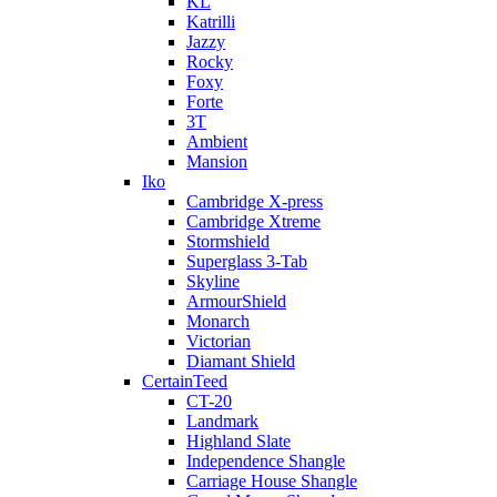
KL
Katrilli
Jazzy
Rocky
Foxy
Forte
3T
Ambient
Mansion
Iko
Cambridge X-press
Cambridge Xtreme
Stormshield
Superglass 3-Tab
Skyline
ArmourShield
Monarch
Victorian
Diamant Shield
CertainTeed
CT-20
Landmark
Highland Slate
Independence Shangle
Carriage House Shangle