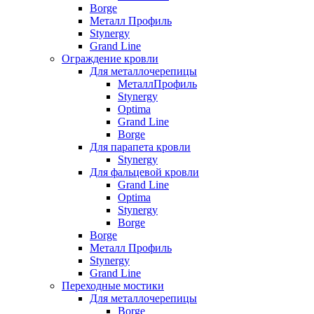
Borge
Металл Профиль
Stynergy
Grand Line
Ограждение кровли
Для металлочерепицы
МеталлПрофиль
Stynergy
Optima
Grand Line
Borge
Для парапета кровли
Stynergy
Для фальцевой кровли
Grand Line
Optima
Stynergy
Borge
Borge
Металл Профиль
Stynergy
Grand Line
Переходные мостики
Для металлочерепицы
Borge