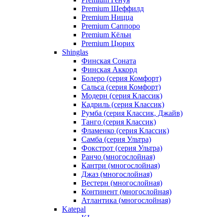
Premium Шеффилд
Premium Ницца
Premium Саппоро
Premium Кёльн
Premium Цюрих
Shinglas
Финская Соната
Финская Аккорд
Болеро (серия Комфорт)
Сальса (серия Комфорт)
Модерн (серия Классик)
Кадриль (серия Классик)
Румба (серия Классик, Джайв)
Танго (серия Классик)
Фламенко (серия Классик)
Самба (серия Ультра)
Фокстрот (серия Ультра)
Ранчо (многослойная)
Кантри (многослойная)
Джаз (многослойная)
Вестерн (многослойная)
Континент (многослойная)
Атлантика (многослойная)
Katepal