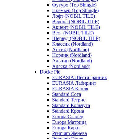
Футуро (Top Shingle)
Премьер (Top Shingle)
Лофт (NOBIL TILE)
Верона (NOBIL TILE)
Акцент (NOBIL TILE)
Вест (NOBIL TILE)
Шервуд (NOBIL TILE)
Классик (Nordland)
Антик (Nordland)
Нордик (Nordland)
Альпин (Nordland)
Аляска (Nordland)
Docke Pie
EURASIA Шестигранник
EURASIA Лабиринт
EURASIA Капля
Standard Сота
Standard Тетрис
Standard Кольчуга
Standard Крона
Europa Сланец
Europa Матрица
Europa Карат
Premium Женева
Premium Генуя