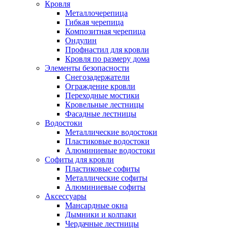
Кровля
Металлочерепица
Гибкая черепица
Композитная черепица
Ондулин
Профнастил для кровли
Кровля по размеру дома
Элементы безопасности
Снегозадержатели
Ограждение кровли
Переходные мостики
Кровельные лестницы
Фасадные лестницы
Водостоки
Металлические водостоки
Пластиковые водостоки
Алюминиевые водостоки
Софиты для кровли
Пластиковые софиты
Металлические софиты
Алюминиевые софиты
Аксессуары
Мансардные окна
Дымники и колпаки
Чердачные лестницы