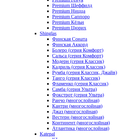
Premium Шеффилд
Premium Ницца
Premium Саппоро
Premium Кёльн
Premium Цюрих
Shinglas
Финская Соната
Финская Аккорд
Болеро (серия Комфорт)
Сальса (серия Комфорт)
Модерн (серия Классик)
Кадриль (серия Классик)
Румба (серия Классик, Джайв)
Танго (серия Классик)
Фламенко (серия Классик)
Самба (серия Ультра)
Фокстрот (серия Ультра)
Ранчо (многослойная)
Кантри (многослойная)
Джаз (многослойная)
Вестерн (многослойная)
Континент (многослойная)
Атлантика (многослойная)
Katepal