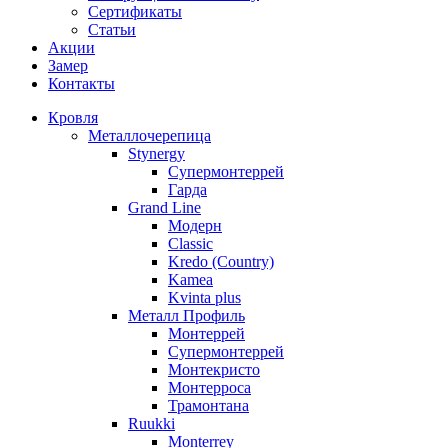
Сертификаты
Статьи
Акции
Замер
Контакты
Кровля
Металлочерепица
Stynergy
Супермонтеррей
Гарда
Grand Line
Модерн
Classic
Kredo (Country)
Kamea
Kvinta plus
Металл Профиль
Монтеррей
Супермонтеррей
Монтекристо
Монтерроса
Трамонтана
Ruukki
Monterrey