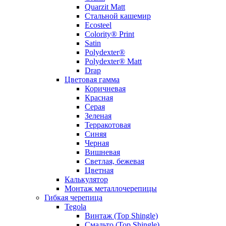
Quarzit Matt
Стальной кашемир
Ecosteel
Colority® Print
Satin
Polydexter®
Polydexter® Matt
Drap
Цветовая гамма
Коричневая
Красная
Серая
Зеленая
Терракотовая
Синяя
Черная
Вишневая
Светлая, бежевая
Цветная
Калькулятор
Монтаж металлочерепицы
Гибкая черепица
Tegola
Винтаж (Top Shingle)
Смальто (Top Shingle)