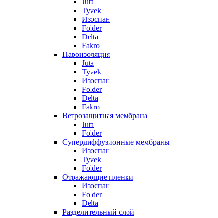
Juta
Tyvek
Изоспан
Folder
Delta
Fakro
Пароизоляция
Juta
Tyvek
Изоспан
Folder
Delta
Fakro
Ветрозащитная мембрана
Juta
Folder
Супердиффузионные мембраны
Изоспан
Tyvek
Folder
Отражающие пленки
Изоспан
Folder
Delta
Разделительный слой