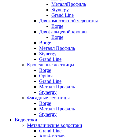
МеталлПрофиль
Stynergy
Grand Line
Для композитной черепицы
Borge
Для фальцевой кровли
Borge
Borge
Металл Профиль
Stynergy
Grand Line
Кровельные лестницы
Borge
Optima
Grand Line
Металл Профиль
Stynergy
Фасадные лестницы
Borge
Металл Профиль
Stynergy
Водостоки
Металлические водостоки
Grand Line
AquAsystem