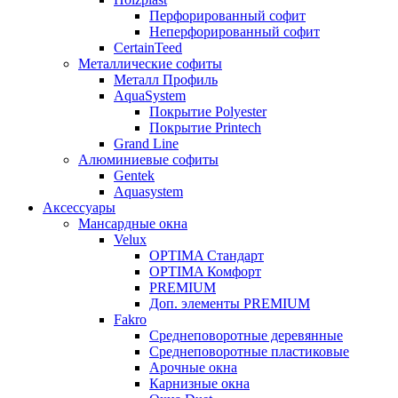
Перфорированный софит
Неперфорированный софит
CertainTeed
Металлические софиты
Металл Профиль
AquaSystem
Покрытие Polyester
Покрытие Printech
Grand Line
Алюминиевые софиты
Gentek
Aquasystem
Аксессуары
Мансардные окна
Velux
OPTIMA Стандарт
OPTIMA Комфорт
PREMIUM
Доп. элементы PREMIUM
Fakro
Cреднеповоротные деревянные
Cреднеповоротные пластиковые
Арочные окна
Карнизные окна