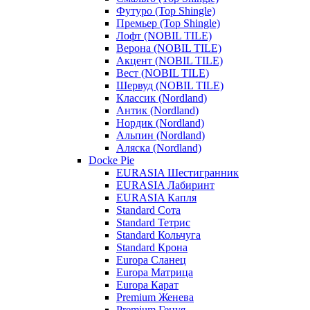
Футуро (Top Shingle)
Премьер (Top Shingle)
Лофт (NOBIL TILE)
Верона (NOBIL TILE)
Акцент (NOBIL TILE)
Вест (NOBIL TILE)
Шервуд (NOBIL TILE)
Классик (Nordland)
Антик (Nordland)
Нордик (Nordland)
Альпин (Nordland)
Аляска (Nordland)
Docke Pie
EURASIA Шестигранник
EURASIA Лабиринт
EURASIA Капля
Standard Сота
Standard Тетрис
Standard Кольчуга
Standard Крона
Europa Сланец
Europa Матрица
Europa Карат
Premium Женева
Premium Генуя