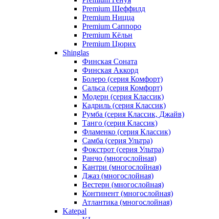
Premium Шеффилд
Premium Ницца
Premium Саппоро
Premium Кёльн
Premium Цюрих
Shinglas
Финская Соната
Финская Аккорд
Болеро (серия Комфорт)
Сальса (серия Комфорт)
Модерн (серия Классик)
Кадриль (серия Классик)
Румба (серия Классик, Джайв)
Танго (серия Классик)
Фламенко (серия Классик)
Самба (серия Ультра)
Фокстрот (серия Ультра)
Ранчо (многослойная)
Кантри (многослойная)
Джаз (многослойная)
Вестерн (многослойная)
Континент (многослойная)
Атлантика (многослойная)
Katepal