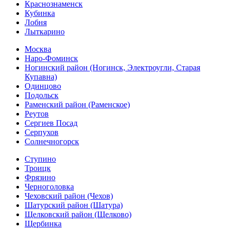
Краснознаменск
Кубинка
Лобня
Лыткарино
Москва
Наро-Фоминск
Ногинский район (Ногинск, Электроугли, Старая
Купавна)
Одинцово
Подольск
Раменский район (Раменское)
Реутов
Сергиев Посад
Серпухов
Солнечногорск
Ступино
Троицк
Фрязино
Черноголовка
Чеховский район (Чехов)
Шатурский район (Шатура)
Щелковский район (Щелково)
Щербинка