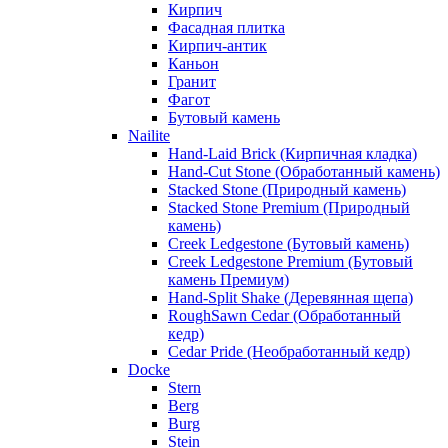
Кирпич
Фасадная плитка
Кирпич-антик
Каньон
Гранит
Фагот
Бутовый камень
Nailite
Hand-Laid Brick (Кирпичная кладка)
Hand-Cut Stone (Обработанный камень)
Stacked Stone (Природный камень)
Stacked Stone Premium (Природный
камень)
Creek Ledgestone (Бутовый камень)
Creek Ledgestone Premium (Бутовый
камень Премиум)
Hand-Split Shake (Деревянная щепа)
RoughSawn Cedar (Обработанный
кедр)
Cedar Pride (Необработанный кедр)
Docke
Stern
Berg
Burg
Stein