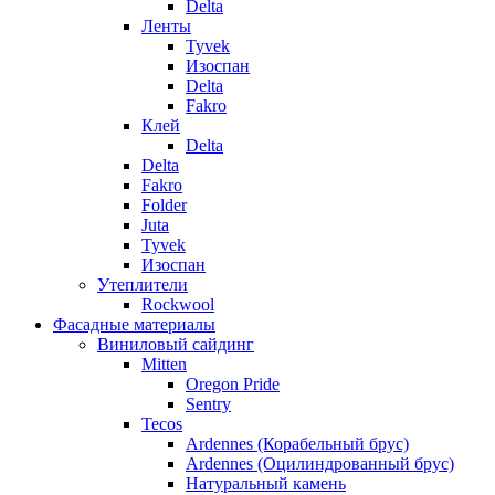
Delta
Ленты
Tyvek
Изоспан
Delta
Fakro
Клей
Delta
Delta
Fakro
Folder
Juta
Tyvek
Изоспан
Утеплители
Rockwool
Фасадные материалы
Виниловый сайдинг
Mitten
Oregon Pride
Sentry
Tecos
Ardennes (Корабельный брус)
Ardennes (Оцилиндрованный брус)
Натуральный камень