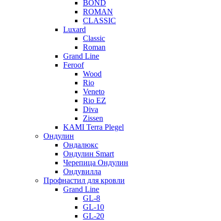
BOND
ROMAN
CLASSIC
Luxard
Classic
Roman
Grand Line
Feroof
Wood
Rio
Veneto
Rio EZ
Diva
Zissen
KAMI Terra Plegel
Ондулин
Ондалюкс
Ондулин Smart
Черепица Ондулин
Ондувилла
Профнастил для кровли
Grand Line
GL-8
GL-10
GL-20