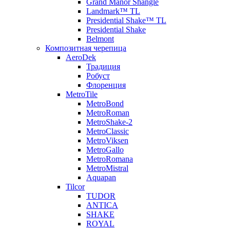
Grand Manor Shangle
Landmark™ TL
Presidential Shake™ TL
Presidential Shake
Belmont
Композитная черепица
AeroDek
Традиция
Робуст
Флоренция
MetroTile
MetroBond
MetroRoman
MetroShake-2
MetroClassic
MetroViksen
MetroGallo
MetroRomana
MetroMistral
Aquapan
Tilcor
TUDOR
ANTICA
SHAKE
ROYAL