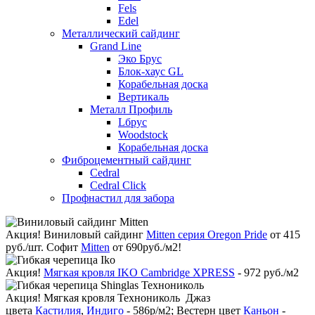
Fels
Edel
Металлический сайдинг
Grand Line
Эко Брус
Блок-хаус GL
Корабельная доска
Вертикаль
Металл Профиль
Lбрус
Woodstock
Корабельная доска
Фиброцементный сайдинг
Cedral
Cedral Click
Профнастил для забора
Акция!
Виниловый сайдинг
Mitten серия Oregon Pride
от 415
руб./шт. Софит
Mitten
от 690руб./м2!
Акция!
Мягкая кровля IKO Cambridge XPRESS
- 972 руб./м2
Акция!
Мягкая кровля Технониколь Джаз
цвета
Кастилия
,
Индиго
- 586р/м2; Вестерн цвет
Каньон
-