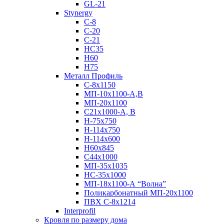
GL-21
Stynergy
C-8
C-20
C-21
НС35
Н60
H75
Металл Профиль
С-8х1150
МП-10x1100-А,В
МП-20х1100
С21х1000-А, В
H-75х750
Н-114х750
Н-114х600
Н60х845
С44х1000
МП-35х1035
НС-35х1000
МП-18х1100-А “Волна”
Поликарбонатный МП-20х1100
ПВХ С-8х1214
Interprofil
Кровля по размеру дома