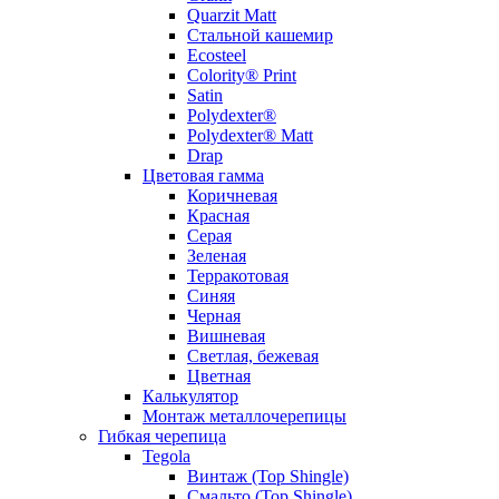
Quarzit Matt
Стальной кашемир
Ecosteel
Colority® Print
Satin
Polydexter®
Polydexter® Matt
Drap
Цветовая гамма
Коричневая
Красная
Серая
Зеленая
Терракотовая
Синяя
Черная
Вишневая
Светлая, бежевая
Цветная
Калькулятор
Монтаж металлочерепицы
Гибкая черепица
Tegola
Винтаж (Top Shingle)
Смальто (Top Shingle)