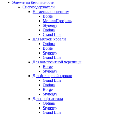
Элементы безопасности
Снегозадержатели
На металлочерепицу
Borge
МеталлПрофиль
Stynergy
Optima
Grand Line
Для мягкой кровли
Optima
Borge
Stynergy
Grand Line
Для композитной черепицы
Borge
Stynergy
Для фальцевой кровли
Grand Line
Optima
Borge
Stynergy
Для профнастила
Optima
Stynergy
Grand Line