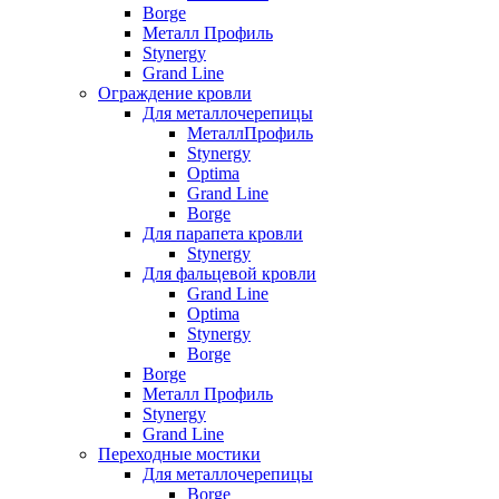
Borge
Металл Профиль
Stynergy
Grand Line
Ограждение кровли
Для металлочерепицы
МеталлПрофиль
Stynergy
Optima
Grand Line
Borge
Для парапета кровли
Stynergy
Для фальцевой кровли
Grand Line
Optima
Stynergy
Borge
Borge
Металл Профиль
Stynergy
Grand Line
Переходные мостики
Для металлочерепицы
Borge