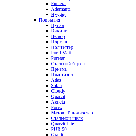
Finnera
Adamante
Hyygge
Покрытия
Пурал
Викинг
Велюр
Норман
Полиэстер
Pural Matt
Puretan
Стальной бархат
Призма
Пластизол
Atlas
Safari
Cloudy
Quarzit
Agneta
Purex
Матовый полиэстер
Стальной шелк
Quarzit Lite
PUR 50
Granit