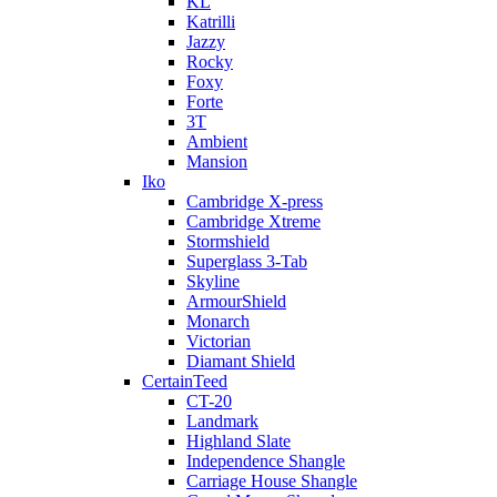
KL
Katrilli
Jazzy
Rocky
Foxy
Forte
3T
Ambient
Mansion
Iko
Cambridge X-press
Cambridge Xtreme
Stormshield
Superglass 3-Tab
Skyline
ArmourShield
Monarch
Victorian
Diamant Shield
CertainTeed
CT-20
Landmark
Highland Slate
Independence Shangle
Carriage House Shangle