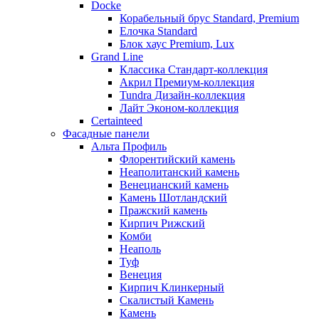
Docke
Корабельный брус Standard, Premium
Елочка Standard
Блок хаус Premium, Lux
Grand Line
Классика Стандарт-коллекция
Акрил Премиум-коллекция
Tundra Дизайн-коллекция
Лайт Эконом-коллекция
Certainteed
Фасадные панели
Альта Профиль
Флорентийский камень
Неаполитанский камень
Венецианский камень
Камень Шотландский
Пражский камень
Кирпич Рижский
Комби
Неаполь
Туф
Венеция
Кирпич Клинкерный
Скалистый Камень
Камень