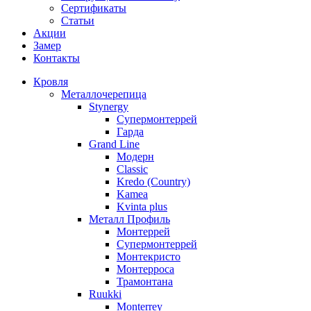
Сертификаты
Статьи
Акции
Замер
Контакты
Кровля
Металлочерепица
Stynergy
Супермонтеррей
Гарда
Grand Line
Модерн
Classic
Kredo (Country)
Kamea
Kvinta plus
Металл Профиль
Монтеррей
Супермонтеррей
Монтекристо
Монтерроса
Трамонтана
Ruukki
Monterrey