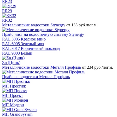
RR23
RR29
RR32
Металлические водостоки Stynergy
от 133 руб./пог.м.
Прайс-лист на водосточную систему Stynergy
RAL 3005 Красное вино
RAL 6005 Зеленый мох
RAL 8017 Коричневый шоколад
RAL 9003 Белый
Zn (Цинк)
Металлические водостоки Металл Профиль
от 234 руб./пог.м.
Прайс на водостоки Металл Профиль
МП Престиж
МП Проект
МП Модерн
МП GrandSystem