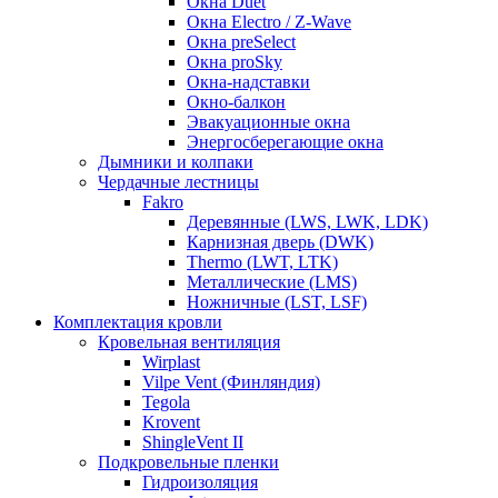
Окна Duet
Окна Electro / Z-Wave
Окна preSelect
Окна proSky
Окна-надставки
Окно-балкон
Эвакуационные окна
Энергосберегающие окна
Дымники и колпаки
Чердачные лестницы
Fakro
Деревянные (LWS, LWK, LDK)
Карнизная дверь (DWK)
Thermo (LWT, LTK)
Металлические (LMS)
Ножничные (LST, LSF)
Комплектация кровли
Кровельная вентиляция
Wirplast
Vilpe Vent (Финляндия)
Tegola
Krovent
ShingleVent II
Подкровельные пленки
Гидроизоляция