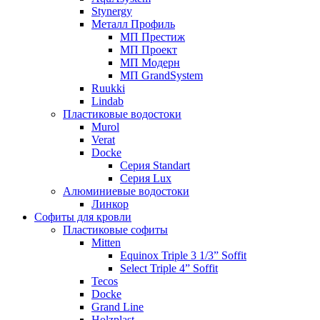
Stynergy
Металл Профиль
МП Престиж
МП Проект
МП Модерн
МП GrandSystem
Ruukki
Lindab
Пластиковые водостоки
Murol
Verat
Docke
Серия Standart
Серия Lux
Алюминиевые водостоки
Линкор
Софиты для кровли
Пластиковые софиты
Mitten
Equinox Triple 3 1/3” Soffit
Select Triple 4” Soffit
Tecos
Docke
Grand Line
Holzplast