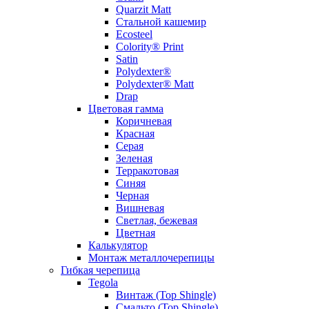
Quarzit Matt
Стальной кашемир
Ecosteel
Colority® Print
Satin
Polydexter®
Polydexter® Matt
Drap
Цветовая гамма
Коричневая
Красная
Серая
Зеленая
Терракотовая
Синяя
Черная
Вишневая
Светлая, бежевая
Цветная
Калькулятор
Монтаж металлочерепицы
Гибкая черепица
Tegola
Винтаж (Top Shingle)
Смальто (Top Shingle)