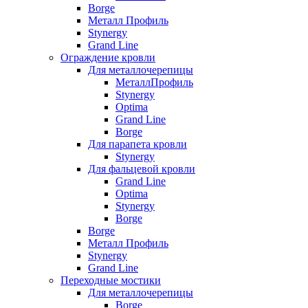
Borge
Металл Профиль
Stynergy
Grand Line
Ограждение кровли
Для металлочерепицы
МеталлПрофиль
Stynergy
Optima
Grand Line
Borge
Для парапета кровли
Stynergy
Для фальцевой кровли
Grand Line
Optima
Stynergy
Borge
Borge
Металл Профиль
Stynergy
Grand Line
Переходные мостики
Для металлочерепицы
Borge