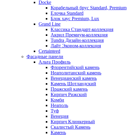
Docke
Корабельный брус Standard, Premium
Елочка Standard
Блок хаус Premium, Lux
Grand Line
Классика Стандарт-коллекция
Акрил Премиум-коллекция
Tundra Дизайн-коллекция
Лайт Эконом-коллекция
Certainteed
Фасадные панели
Альта Профиль
Флорентийский камень
Неаполитанский камень
Венецианский камень
Камень Шотландский
Пражский камень
Кирпич Рижский
Комби
Неаполь
Туф
Венеция
Кирпич Клинкерный
Скалистый Камень
Камень