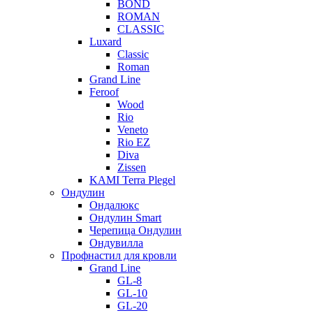
BOND
ROMAN
CLASSIC
Luxard
Classic
Roman
Grand Line
Feroof
Wood
Rio
Veneto
Rio EZ
Diva
Zissen
KAMI Terra Plegel
Ондулин
Ондалюкс
Ондулин Smart
Черепица Ондулин
Ондувилла
Профнастил для кровли
Grand Line
GL-8
GL-10
GL-20