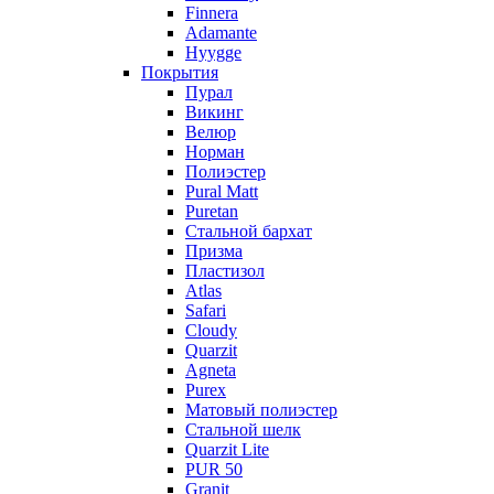
Finnera
Adamante
Hyygge
Покрытия
Пурал
Викинг
Велюр
Норман
Полиэстер
Pural Matt
Puretan
Стальной бархат
Призма
Пластизол
Atlas
Safari
Cloudy
Quarzit
Agneta
Purex
Матовый полиэстер
Стальной шелк
Quarzit Lite
PUR 50
Granit