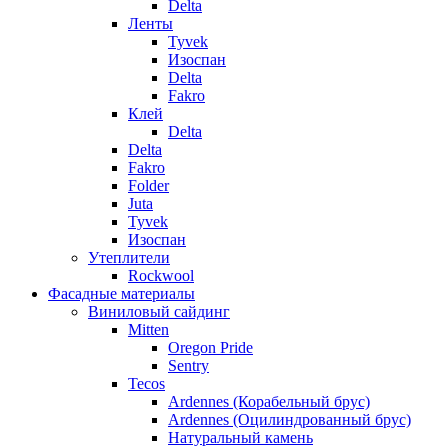
Delta
Ленты
Tyvek
Изоспан
Delta
Fakro
Клей
Delta
Delta
Fakro
Folder
Juta
Tyvek
Изоспан
Утеплители
Rockwool
Фасадные материалы
Виниловый сайдинг
Mitten
Oregon Pride
Sentry
Tecos
Ardennes (Корабельный брус)
Ardennes (Оцилиндрованный брус)
Натуральный камень