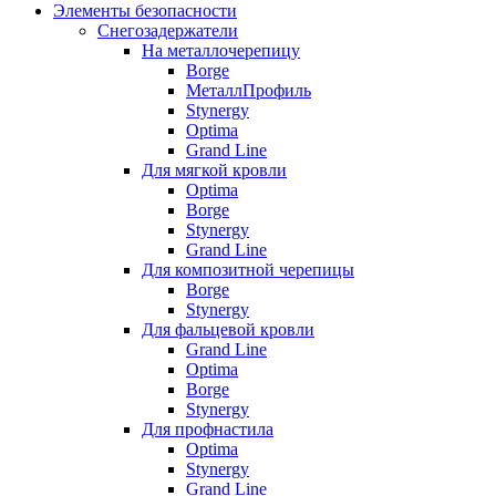
Элементы безопасности
Снегозадержатели
На металлочерепицу
Borge
МеталлПрофиль
Stynergy
Optima
Grand Line
Для мягкой кровли
Optima
Borge
Stynergy
Grand Line
Для композитной черепицы
Borge
Stynergy
Для фальцевой кровли
Grand Line
Optima
Borge
Stynergy
Для профнастила
Optima
Stynergy
Grand Line