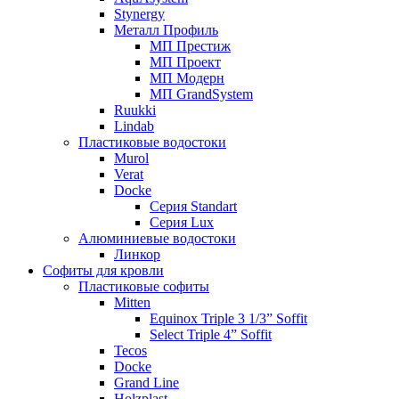
Stynergy
Металл Профиль
МП Престиж
МП Проект
МП Модерн
МП GrandSystem
Ruukki
Lindab
Пластиковые водостоки
Murol
Verat
Docke
Серия Standart
Серия Lux
Алюминиевые водостоки
Линкор
Софиты для кровли
Пластиковые софиты
Mitten
Equinox Triple 3 1/3” Soffit
Select Triple 4” Soffit
Tecos
Docke
Grand Line
Holzplast