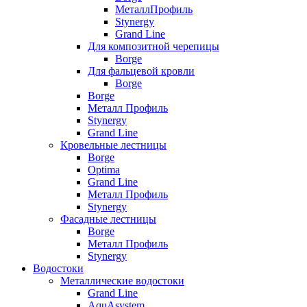
МеталлПрофиль
Stynergy
Grand Line
Для композитной черепицы
Borge
Для фальцевой кровли
Borge
Borge
Металл Профиль
Stynergy
Grand Line
Кровельные лестницы
Borge
Optima
Grand Line
Металл Профиль
Stynergy
Фасадные лестницы
Borge
Металл Профиль
Stynergy
Водостоки
Металлические водостоки
Grand Line
AquAsystem