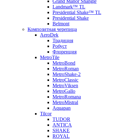
Grand Manor Shangle
Landmark™ TL
Presidential Shake™ TL
Presidential Shake
Belmont
Композитная черепица
AeroDek
Традиция
Робуст
Флоренция
MetroTile
MetroBond
MetroRoman
MetroShake-2
MetroClassic
MetroViksen
MetroGallo
MetroRomana
MetroMistral
Aquapan
Tilcor
TUDOR
ANTICA
SHAKE
ROYAL