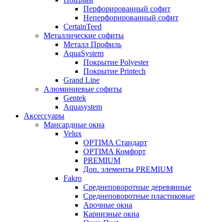
Перфорированный софит
Неперфорированный софит
CertainTeed
Металлические софиты
Металл Профиль
AquaSystem
Покрытие Polyester
Покрытие Printech
Grand Line
Алюминиевые софиты
Gentek
Aquasystem
Аксессуары
Мансардные окна
Velux
OPTIMA Стандарт
OPTIMA Комфорт
PREMIUM
Доп. элементы PREMIUM
Fakro
Cреднеповоротные деревянные
Cреднеповоротные пластиковые
Арочные окна
Карнизные окна