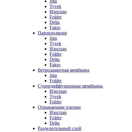
Juta
Tyvek
Изоспан
Folder
Delta
Fakro
Пароизоляция
Juta
Tyvek
Изоспан
Folder
Delta
Fakro
Ветрозащитная мембрана
Juta
Folder
Супердиффузионные мембраны
Изоспан
Tyvek
Folder
Отражающие пленки
Изоспан
Folder
Delta
Разделительный слой