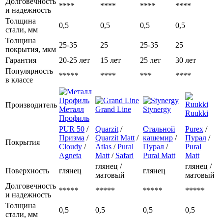
Долговечность
****
****
****
****
и надежность
Толщина
0,5
0,5
0,5
0,5
стали, мм
Толщина
25-35
25
25-35
25
покрытия, мкм
Гарантия
20-25 лет
15 лет
25 лет
30 лет
Популярность
*****
****
***
****
в классе
Производитель
Металл
Grand Line
Stynergy
Ruukki
Профиль
PUR 50
/
Quarzit
/
Стальной
Purex
/
Призма
/
Quarzit Matt
/
кашемир
/
Пурал
/
Покрытия
Cloudy
/
Atlas
/
Pural
Пурал
/
Pural
Agneta
Matt
/
Safari
Pural Matt
Matt
глянец /
глянец /
Поверхность
глянец
глянец
матовый
матовый
Долговечность
*****
*****
*****
*****
и надежность
Толщина
0,5
0,5
0,5
0,5
стали, мм