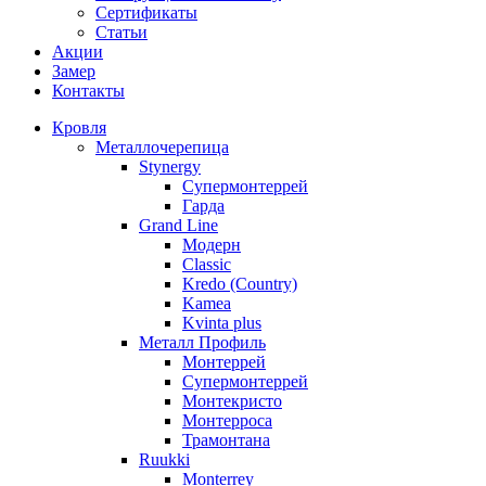
Сертификаты
Статьи
Акции
Замер
Контакты
Кровля
Металлочерепица
Stynergy
Супермонтеррей
Гарда
Grand Line
Модерн
Classic
Kredo (Country)
Kamea
Kvinta plus
Металл Профиль
Монтеррей
Супермонтеррей
Монтекристо
Монтерроса
Трамонтана
Ruukki
Monterrey