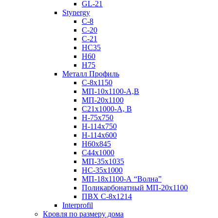
GL-21
Stynergy
C-8
C-20
C-21
НС35
Н60
H75
Металл Профиль
С-8х1150
МП-10x1100-А,В
МП-20х1100
С21х1000-А, В
H-75х750
Н-114х750
Н-114х600
Н60х845
С44х1000
МП-35х1035
НС-35х1000
МП-18х1100-А “Волна”
Поликарбонатный МП-20х1100
ПВХ С-8х1214
Interprofil
Кровля по размеру дома