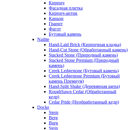
Кирпич
Фасадная плитка
Кирпич-антик
Каньон
Гранит
Фагот
Бутовый камень
Nailite
Hand-Laid Brick (Кирпичная кладка)
Hand-Cut Stone (Обработанный камень)
Stacked Stone (Природный камень)
Stacked Stone Premium (Природный
камень)
Creek Ledgestone (Бутовый камень)
Creek Ledgestone Premium (Бутовый
камень Премиум)
Hand-Split Shake (Деревянная щепа)
RoughSawn Cedar (Обработанный
кедр)
Cedar Pride (Необработанный кедр)
Docke
Stern
Berg
Burg
Stein