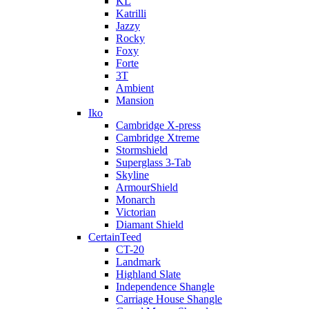
KL
Katrilli
Jazzy
Rocky
Foxy
Forte
3T
Ambient
Mansion
Iko
Cambridge X-press
Cambridge Xtreme
Stormshield
Superglass 3-Tab
Skyline
ArmourShield
Monarch
Victorian
Diamant Shield
CertainTeed
CT-20
Landmark
Highland Slate
Independence Shangle
Carriage House Shangle