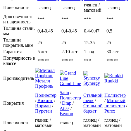
глянец /
Поверхность
глянец
глянец
глянец
матовый
Долговечность
***
***
***
***
и надежность
Толщина стали,
0,4-0,45
0,4-0,45
0,4-0,47
0,5
мм
Толщина
25
25
15-35
25
покрытия, мкм
Гарантия
5 лет
2-10 лет
1 год
30 лет
Популярность в
*****
*****
***
*****
классе
Производитель
Металл
Ruukki
Stynergy
Grand Line
Профиль
Satin
/
Полиэстер
Стальной
Полиэстер
Полиэстер
/
Викинг
/
шелк
/
/
Матовый
Покрытия
/
Drap
/
Норман
/
Стальной
полиэстер
/
Atlas
/
Пуретан
бархат
Purex
Велюр
глянец /
глянец /
глянец /
Поверхность
глянец
матовый
матовый
матовый