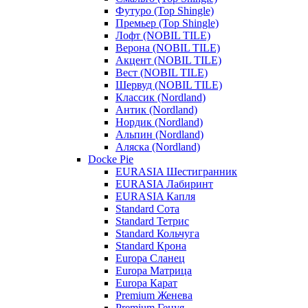
Футуро (Top Shingle)
Премьер (Top Shingle)
Лофт (NOBIL TILE)
Верона (NOBIL TILE)
Акцент (NOBIL TILE)
Вест (NOBIL TILE)
Шервуд (NOBIL TILE)
Классик (Nordland)
Антик (Nordland)
Нордик (Nordland)
Альпин (Nordland)
Аляска (Nordland)
Docke Pie
EURASIA Шестигранник
EURASIA Лабиринт
EURASIA Капля
Standard Сота
Standard Тетрис
Standard Кольчуга
Standard Крона
Europa Сланец
Europa Матрица
Europa Карат
Premium Женева
Premium Генуя