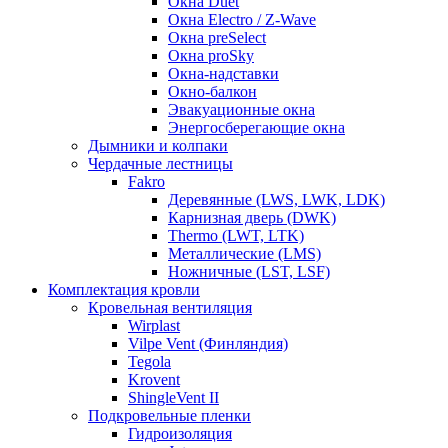
Окна Duet
Окна Electro / Z-Wave
Окна preSelect
Окна proSky
Окна-надставки
Окно-балкон
Эвакуационные окна
Энергосберегающие окна
Дымники и колпаки
Чердачные лестницы
Fakro
Деревянные (LWS, LWK, LDK)
Карнизная дверь (DWK)
Thermo (LWT, LTK)
Металлические (LMS)
Ножничные (LST, LSF)
Комплектация кровли
Кровельная вентиляция
Wirplast
Vilpe Vent (Финляндия)
Tegola
Krovent
ShingleVent II
Подкровельные пленки
Гидроизоляция