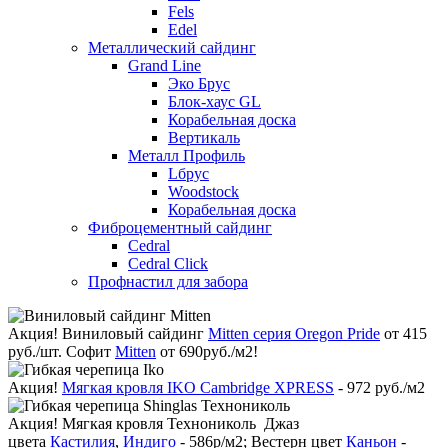
Fels
Edel
Металлический сайдинг
Grand Line
Эко Брус
Блок-хаус GL
Корабельная доска
Вертикаль
Металл Профиль
Lбрус
Woodstock
Корабельная доска
Фиброцементный сайдинг
Cedral
Cedral Click
Профнастил для забора
Акция!
Виниловый сайдинг
Mitten серия Oregon Pride
от 415
руб./шт. Софит
Mitten
от 690руб./м2!
Акция!
Мягкая кровля IKO Cambridge XPRESS
- 972 руб./м2
Акция!
Мягкая кровля Технониколь Джаз
цвета
Кастилия
,
Индиго
- 586р/м2; Вестерн цвет
Каньон
-