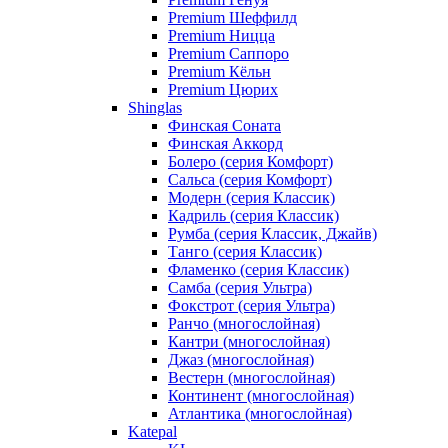
Premium Шеффилд
Premium Ницца
Premium Саппоро
Premium Кёльн
Premium Цюрих
Shinglas
Финская Соната
Финская Аккорд
Болеро (серия Комфорт)
Сальса (серия Комфорт)
Модерн (серия Классик)
Кадриль (серия Классик)
Румба (серия Классик, Джайв)
Танго (серия Классик)
Фламенко (серия Классик)
Самба (серия Ультра)
Фокстрот (серия Ультра)
Ранчо (многослойная)
Кантри (многослойная)
Джаз (многослойная)
Вестерн (многослойная)
Континент (многослойная)
Атлантика (многослойная)
Katepal