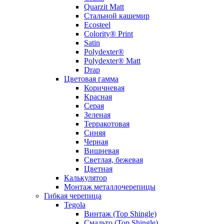
Quarzit Matt
Стальной кашемир
Ecosteel
Colority® Print
Satin
Polydexter®
Polydexter® Matt
Drap
Цветовая гамма
Коричневая
Красная
Серая
Зеленая
Терракотовая
Синяя
Черная
Вишневая
Светлая, бежевая
Цветная
Калькулятор
Монтаж металлочерепицы
Гибкая черепица
Tegola
Винтаж (Top Shingle)
Смальто (Top Shingle)