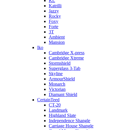
KL
Katrilli
Jazzy
Rocky
Foxy
Forte
3T
Ambient
Mansion
Iko
Cambridge X-press
Cambridge Xtreme
Stormshield
Superglass 3-Tab
Skyline
ArmourShield
Monarch
Victorian
Diamant Shield
CertainTeed
CT-20
Landmark
Highland Slate
Independence Shangle
Carriage House Shangle