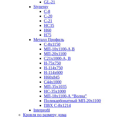
GL-21
Stynergy
C-8
C-20
C-21
НС35
Н60
H75
Металл Профиль
С-8х1150
МП-10x1100-А,В
МП-20х1100
С21х1000-А, В
H-75х750
Н-114х750
Н-114х600
Н60х845
С44х1000
МП-35х1035
НС-35х1000
МП-18х1100-А “Волна”
Поликарбонатный МП-20х1100
ПВХ С-8х1214
Interprofil
Кровля по размеру дома