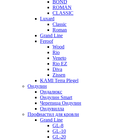
BOND
ROMAN
CLASSIC
Luxard
Classic
Roman
Grand Line
Feroof
Wood
Rio
Veneto
Rio EZ
Diva
Zissen
KAMI Terra Plegel
Ондулин
Ондалюкс
Ондулин Smart
Черепица Ондулин
Ондувилла
Профнастил для кровли
Grand Line
GL-8
GL-10
GL-20