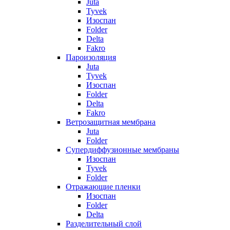
Juta
Tyvek
Изоспан
Folder
Delta
Fakro
Пароизоляция
Juta
Tyvek
Изоспан
Folder
Delta
Fakro
Ветрозащитная мембрана
Juta
Folder
Супердиффузионные мембраны
Изоспан
Tyvek
Folder
Отражающие пленки
Изоспан
Folder
Delta
Разделительный слой