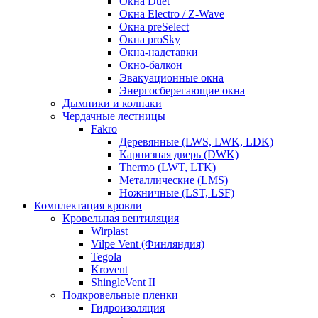
Окна Duet
Окна Electro / Z-Wave
Окна preSelect
Окна proSky
Окна-надставки
Окно-балкон
Эвакуационные окна
Энергосберегающие окна
Дымники и колпаки
Чердачные лестницы
Fakro
Деревянные (LWS, LWK, LDK)
Карнизная дверь (DWK)
Thermo (LWT, LTK)
Металлические (LMS)
Ножничные (LST, LSF)
Комплектация кровли
Кровельная вентиляция
Wirplast
Vilpe Vent (Финляндия)
Tegola
Krovent
ShingleVent II
Подкровельные пленки
Гидроизоляция