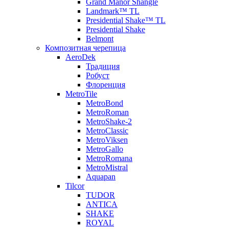
Grand Manor Shangle
Landmark™ TL
Presidential Shake™ TL
Presidential Shake
Belmont
Композитная черепица
AeroDek
Традиция
Робуст
Флоренция
MetroTile
MetroBond
MetroRoman
MetroShake-2
MetroClassic
MetroViksen
MetroGallo
MetroRomana
MetroMistral
Aquapan
Tilcor
TUDOR
ANTICA
SHAKE
ROYAL