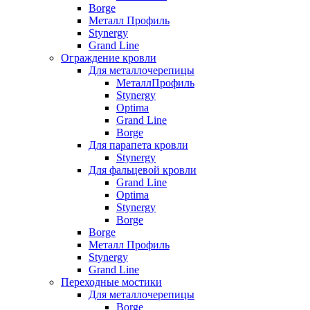
Borge
Металл Профиль
Stynergy
Grand Line
Ограждение кровли
Для металлочерепицы
МеталлПрофиль
Stynergy
Optima
Grand Line
Borge
Для парапета кровли
Stynergy
Для фальцевой кровли
Grand Line
Optima
Stynergy
Borge
Borge
Металл Профиль
Stynergy
Grand Line
Переходные мостики
Для металлочерепицы
Borge