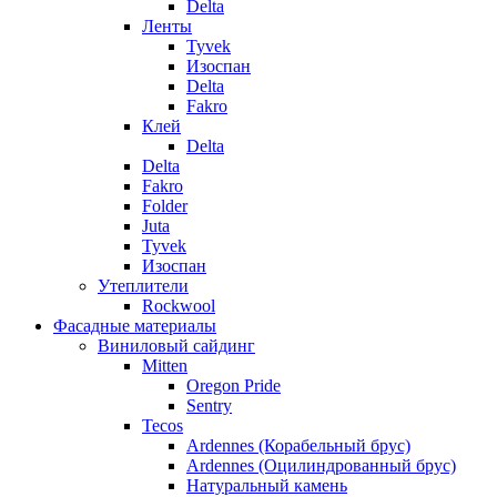
Delta
Ленты
Tyvek
Изоспан
Delta
Fakro
Клей
Delta
Delta
Fakro
Folder
Juta
Tyvek
Изоспан
Утеплители
Rockwool
Фасадные материалы
Виниловый сайдинг
Mitten
Oregon Pride
Sentry
Tecos
Ardennes (Корабельный брус)
Ardennes (Оцилиндрованный брус)
Натуральный камень