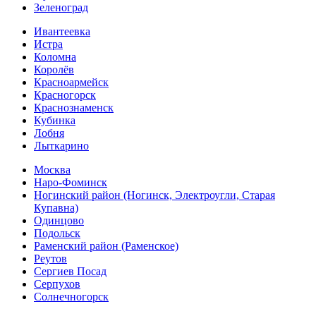
Зеленоград
Ивантеевка
Истра
Коломна
Королёв
Красноармейск
Красногорск
Краснознаменск
Кубинка
Лобня
Лыткарино
Москва
Наро-Фоминск
Ногинский район (Ногинск, Электроугли, Старая
Купавна)
Одинцово
Подольск
Раменский район (Раменское)
Реутов
Сергиев Посад
Серпухов
Солнечногорск