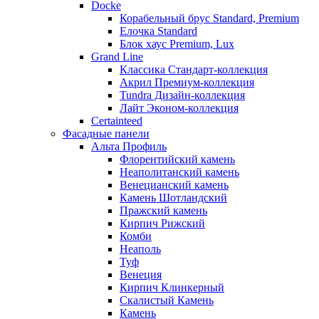
Docke
Корабельный брус Standard, Premium
Елочка Standard
Блок хаус Premium, Lux
Grand Line
Классика Стандарт-коллекция
Акрил Премиум-коллекция
Tundra Дизайн-коллекция
Лайт Эконом-коллекция
Certainteed
Фасадные панели
Альта Профиль
Флорентийский камень
Неаполитанский камень
Венецианский камень
Камень Шотландский
Пражский камень
Кирпич Рижский
Комби
Неаполь
Туф
Венеция
Кирпич Клинкерный
Скалистый Камень
Камень