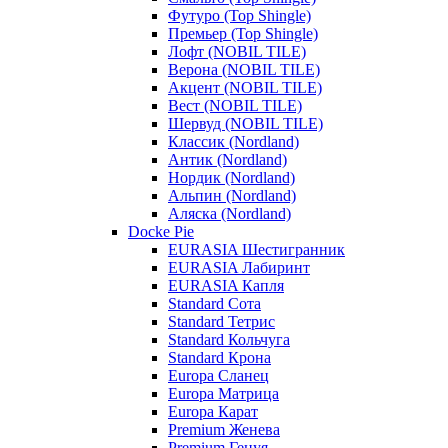
Футуро (Top Shingle)
Премьер (Top Shingle)
Лофт (NOBIL TILE)
Верона (NOBIL TILE)
Акцент (NOBIL TILE)
Вест (NOBIL TILE)
Шервуд (NOBIL TILE)
Классик (Nordland)
Антик (Nordland)
Нордик (Nordland)
Альпин (Nordland)
Аляска (Nordland)
Docke Pie
EURASIA Шестигранник
EURASIA Лабиринт
EURASIA Капля
Standard Сота
Standard Тетрис
Standard Кольчуга
Standard Крона
Europa Сланец
Europa Матрица
Europa Карат
Premium Женева
Premium Генуя