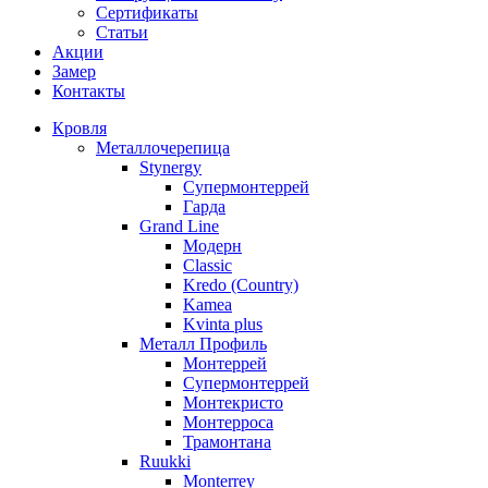
Сертификаты
Статьи
Акции
Замер
Контакты
Кровля
Металлочерепица
Stynergy
Супермонтеррей
Гарда
Grand Line
Модерн
Classic
Kredo (Country)
Kamea
Kvinta plus
Металл Профиль
Монтеррей
Супермонтеррей
Монтекристо
Монтерроса
Трамонтана
Ruukki
Monterrey