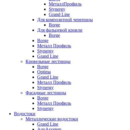
МеталлПрофиль
Stynergy
Grand Line
Для композитной черепицы
Borge
Для фальцевой кровли
Borge
Borge
Металл Профиль
Stynergy
Grand Line
Кровельные лестницы
Borge
Optima
Grand Line
Металл Профиль
Stynergy
Фасадные лестницы
Borge
Металл Профиль
Stynergy
Водостоки
Металлические водостоки
Grand Line
AquAsystem