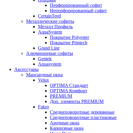
Перфорированный софит
Неперфорированный софит
CertainTeed
Металлические софиты
Металл Профиль
AquaSystem
Покрытие Polyester
Покрытие Printech
Grand Line
Алюминиевые софиты
Gentek
Aquasystem
Аксессуары
Мансардные окна
Velux
OPTIMA Стандарт
OPTIMA Комфорт
PREMIUM
Доп. элементы PREMIUM
Fakro
Cреднеповоротные деревянные
Cреднеповоротные пластиковые
Арочные окна
Карнизные окна