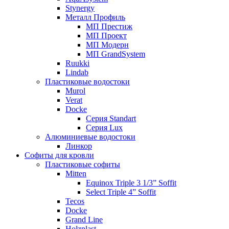
Stynergy
Металл Профиль
МП Престиж
МП Проект
МП Модерн
МП GrandSystem
Ruukki
Lindab
Пластиковые водостоки
Murol
Verat
Docke
Серия Standart
Серия Lux
Алюминиевые водостоки
Линкор
Софиты для кровли
Пластиковые софиты
Mitten
Equinox Triple 3 1/3” Soffit
Select Triple 4” Soffit
Tecos
Docke
Grand Line
Holzplast