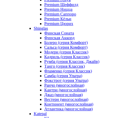
Premium Шеффилд
Premium Ницца
Premium Саппоро
Premium Кёльн
Premium Цюрих
Shinglas
Финская Соната
Финская Аккорд
Болеро (серия Комфорт)
Сальса (серия Комфорт)
Модерн (серия Классик)
Кадриль (серия Классик)
Румба (серия Классик, Джайв)
Танго (серия Классик)
Фламенко (серия Классик)
Самба (серия Ультра)
Фокстрот (серия Ультра)
Ранчо (многослойная)
Кантри (многослойная)
Джаз (многослойная)
Вестерн (многослойная)
Континент (многослойная)
Атлантика (многослойная)
Katepal