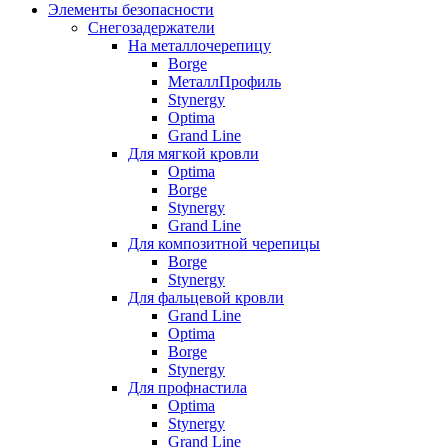
Элементы безопасности
Снегозадержатели
На металлочерепицу
Borge
МеталлПрофиль
Stynergy
Optima
Grand Line
Для мягкой кровли
Optima
Borge
Stynergy
Grand Line
Для композитной черепицы
Borge
Stynergy
Для фальцевой кровли
Grand Line
Optima
Borge
Stynergy
Для профнастила
Optima
Stynergy
Grand Line