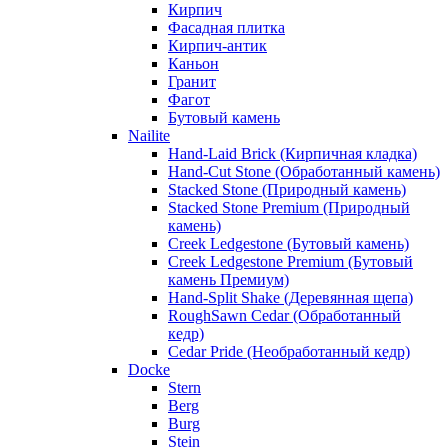
Кирпич
Фасадная плитка
Кирпич-антик
Каньон
Гранит
Фагот
Бутовый камень
Nailite
Hand-Laid Brick (Кирпичная кладка)
Hand-Cut Stone (Обработанный камень)
Stacked Stone (Природный камень)
Stacked Stone Premium (Природный
камень)
Creek Ledgestone (Бутовый камень)
Creek Ledgestone Premium (Бутовый
камень Премиум)
Hand-Split Shake (Деревянная щепа)
RoughSawn Cedar (Обработанный
кедр)
Cedar Pride (Необработанный кедр)
Docke
Stern
Berg
Burg
Stein