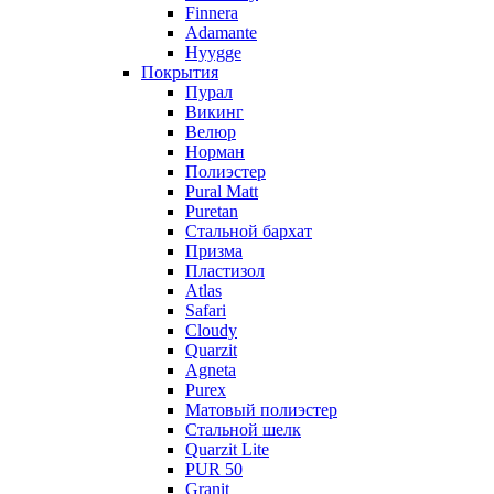
Finnera
Adamante
Hyygge
Покрытия
Пурал
Викинг
Велюр
Норман
Полиэстер
Pural Matt
Puretan
Стальной бархат
Призма
Пластизол
Atlas
Safari
Cloudy
Quarzit
Agneta
Purex
Матовый полиэстер
Стальной шелк
Quarzit Lite
PUR 50
Granit