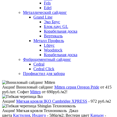
Fels
Edel
Металлический сайдинг
Grand Line
Эко Брус
Блок-хаус GL
Корабельная доска
Вертикаль
Металл Профиль
Lбрус
Woodstock
Корабельная доска
Фиброцементный сайдинг
Cedral
Cedral Click
Профнастил для забора
Акция!
Виниловый сайдинг
Mitten серия Oregon Pride
от 415
руб./шт. Софит
Mitten
от 690руб./м2!
Акция!
Мягкая кровля IKO Cambridge XPRESS
- 972 руб./м2
Акция!
Мягкая кровля Технониколь Джаз
цвета
Кастилия
,
Индиго
- 586р/м2; Вестерн цвет
Каньон
-