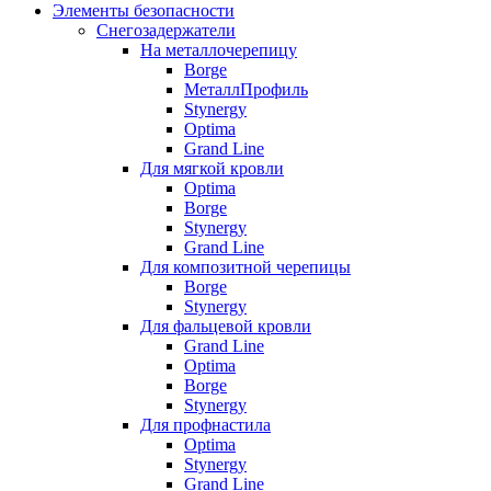
Элементы безопасности
Снегозадержатели
На металлочерепицу
Borge
МеталлПрофиль
Stynergy
Optima
Grand Line
Для мягкой кровли
Optima
Borge
Stynergy
Grand Line
Для композитной черепицы
Borge
Stynergy
Для фальцевой кровли
Grand Line
Optima
Borge
Stynergy
Для профнастила
Optima
Stynergy
Grand Line