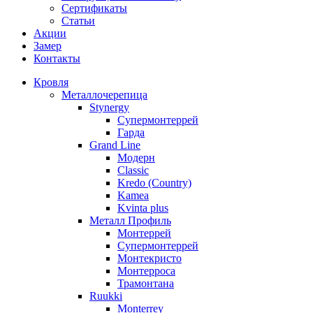
Сертификаты
Статьи
Акции
Замер
Контакты
Кровля
Металлочерепица
Stynergy
Супермонтеррей
Гарда
Grand Line
Модерн
Classic
Kredo (Country)
Kamea
Kvinta plus
Металл Профиль
Монтеррей
Супермонтеррей
Монтекристо
Монтерроса
Трамонтана
Ruukki
Monterrey