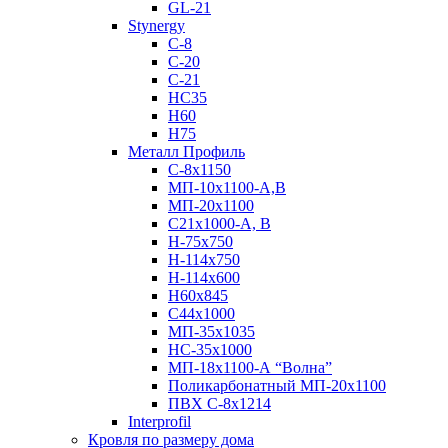
GL-21
Stynergy
C-8
C-20
C-21
НС35
Н60
H75
Металл Профиль
С-8х1150
МП-10x1100-А,В
МП-20х1100
С21х1000-А, В
H-75х750
Н-114х750
Н-114х600
Н60х845
С44х1000
МП-35х1035
НС-35х1000
МП-18х1100-А “Волна”
Поликарбонатный МП-20х1100
ПВХ С-8х1214
Interprofil
Кровля по размеру дома