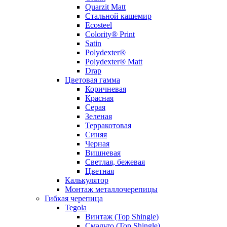
Quarzit Matt
Стальной кашемир
Ecosteel
Colority® Print
Satin
Polydexter®
Polydexter® Matt
Drap
Цветовая гамма
Коричневая
Красная
Серая
Зеленая
Терракотовая
Синяя
Черная
Вишневая
Светлая, бежевая
Цветная
Калькулятор
Монтаж металлочерепицы
Гибкая черепица
Tegola
Винтаж (Top Shingle)
Смальто (Top Shingle)