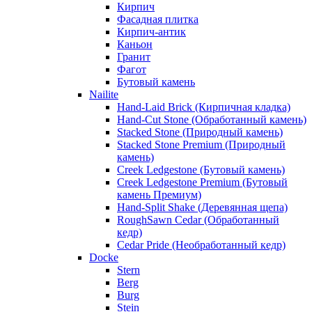
Кирпич
Фасадная плитка
Кирпич-антик
Каньон
Гранит
Фагот
Бутовый камень
Nailite
Hand-Laid Brick (Кирпичная кладка)
Hand-Cut Stone (Обработанный камень)
Stacked Stone (Природный камень)
Stacked Stone Premium (Природный
камень)
Creek Ledgestone (Бутовый камень)
Creek Ledgestone Premium (Бутовый
камень Премиум)
Hand-Split Shake (Деревянная щепа)
RoughSawn Cedar (Обработанный
кедр)
Cedar Pride (Необработанный кедр)
Docke
Stern
Berg
Burg
Stein