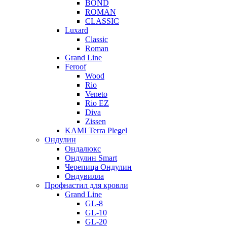
BOND
ROMAN
CLASSIC
Luxard
Classic
Roman
Grand Line
Feroof
Wood
Rio
Veneto
Rio EZ
Diva
Zissen
KAMI Terra Plegel
Ондулин
Ондалюкс
Ондулин Smart
Черепица Ондулин
Ондувилла
Профнастил для кровли
Grand Line
GL-8
GL-10
GL-20