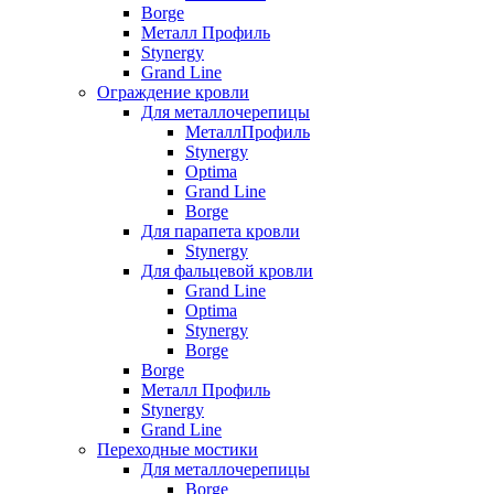
Borge
Металл Профиль
Stynergy
Grand Line
Ограждение кровли
Для металлочерепицы
МеталлПрофиль
Stynergy
Optima
Grand Line
Borge
Для парапета кровли
Stynergy
Для фальцевой кровли
Grand Line
Optima
Stynergy
Borge
Borge
Металл Профиль
Stynergy
Grand Line
Переходные мостики
Для металлочерепицы
Borge