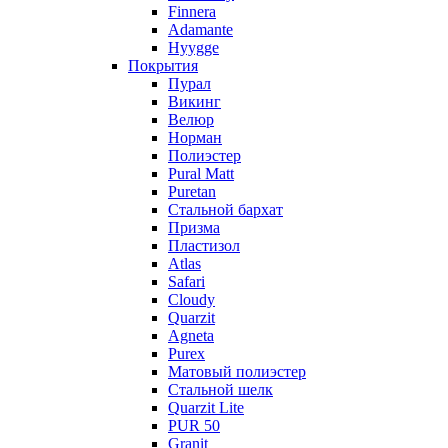
Finnera
Adamante
Hyygge
Покрытия
Пурал
Викинг
Велюр
Норман
Полиэстер
Pural Matt
Puretan
Стальной бархат
Призма
Пластизол
Atlas
Safari
Cloudy
Quarzit
Agneta
Purex
Матовый полиэстер
Стальной шелк
Quarzit Lite
PUR 50
Granit