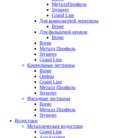
МеталлПрофиль
Stynergy
Grand Line
Для композитной черепицы
Borge
Для фальцевой кровли
Borge
Borge
Металл Профиль
Stynergy
Grand Line
Кровельные лестницы
Borge
Optima
Grand Line
Металл Профиль
Stynergy
Фасадные лестницы
Borge
Металл Профиль
Stynergy
Водостоки
Металлические водостоки
Grand Line
AquAsystem