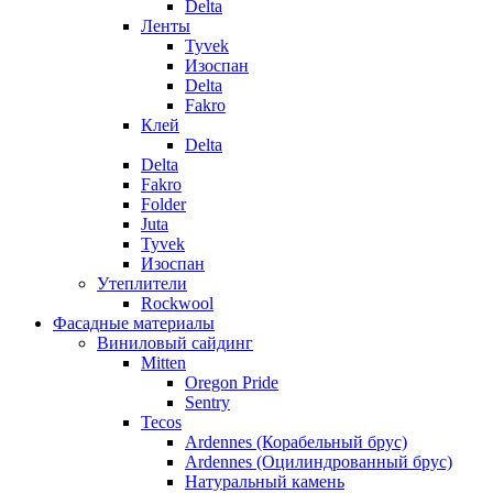
Delta
Ленты
Tyvek
Изоспан
Delta
Fakro
Клей
Delta
Delta
Fakro
Folder
Juta
Tyvek
Изоспан
Утеплители
Rockwool
Фасадные материалы
Виниловый сайдинг
Mitten
Oregon Pride
Sentry
Tecos
Ardennes (Корабельный брус)
Ardennes (Оцилиндрованный брус)
Натуральный камень