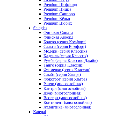
Premium Шеффилд
Premium Ницца
Premium Саппоро
Premium Кёльн
Premium Цюрих
Shinglas
Финская Соната
Финская Аккорд
Болеро (серия Комфорт)
Сальса (серия Комфорт)
Модерн (серия Классик)
Кадриль (серия Классик)
Румба (серия Классик, Джайв)
Танго (серия Классик)
Фламенко (серия Классик)
Самба (серия Ультра)
Фокстрот (серия Ультра)
Ранчо (многослойная)
Кантри (многослойная)
Джаз (многослойная)
Вестерн (многослойная)
Континент (многослойная)
Атлантика (многослойная)
Katepal