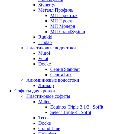
Stynergy
Металл Профиль
МП Престиж
МП Проект
МП Модерн
МП GrandSystem
Ruukki
Lindab
Пластиковые водостоки
Murol
Verat
Docke
Серия Standart
Серия Lux
Алюминиевые водостоки
Линкор
Софиты для кровли
Пластиковые софиты
Mitten
Equinox Triple 3 1/3” Soffit
Select Triple 4” Soffit
Tecos
Docke
Grand Line
Holzplast