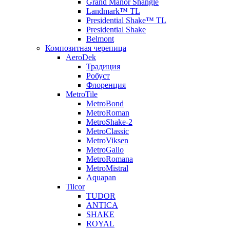
Grand Manor Shangle
Landmark™ TL
Presidential Shake™ TL
Presidential Shake
Belmont
Композитная черепица
AeroDek
Традиция
Робуст
Флоренция
MetroTile
MetroBond
MetroRoman
MetroShake-2
MetroClassic
MetroViksen
MetroGallo
MetroRomana
MetroMistral
Aquapan
Tilcor
TUDOR
ANTICA
SHAKE
ROYAL