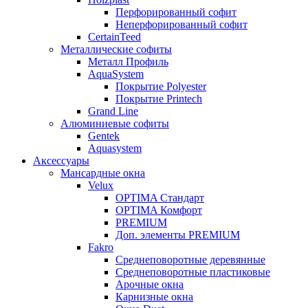
Перфорированный софит
Неперфорированный софит
CertainTeed
Металлические софиты
Металл Профиль
AquaSystem
Покрытие Polyester
Покрытие Printech
Grand Line
Алюминиевые софиты
Gentek
Aquasystem
Аксессуары
Мансардные окна
Velux
OPTIMA Стандарт
OPTIMA Комфорт
PREMIUM
Доп. элементы PREMIUM
Fakro
Cреднеповоротные деревянные
Cреднеповоротные пластиковые
Арочные окна
Карнизные окна