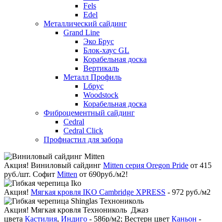
Fels
Edel
Металлический сайдинг
Grand Line
Эко Брус
Блок-хаус GL
Корабельная доска
Вертикаль
Металл Профиль
Lбрус
Woodstock
Корабельная доска
Фиброцементный сайдинг
Cedral
Cedral Click
Профнастил для забора
Акция!
Виниловый сайдинг
Mitten серия Oregon Pride
от 415
руб./шт. Софит
Mitten
от 690руб./м2!
Акция!
Мягкая кровля IKO Cambridge XPRESS
- 972 руб./м2
Акция!
Мягкая кровля Технониколь Джаз
цвета
Кастилия
,
Индиго
- 586р/м2; Вестерн цвет
Каньон
-