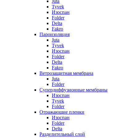
Juta
Tyvek
Изоспан
Folder
Delta
Fakro
Пароизоляция
Juta
Tyvek
Изоспан
Folder
Delta
Fakro
Ветрозащитная мембрана
Juta
Folder
Супердиффузионные мембраны
Изоспан
Tyvek
Folder
Отражающие пленки
Изоспан
Folder
Delta
Разделительный слой