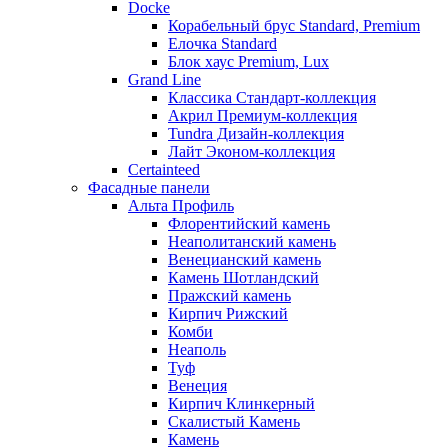
Docke
Корабельный брус Standard, Premium
Елочка Standard
Блок хаус Premium, Lux
Grand Line
Классика Стандарт-коллекция
Акрил Премиум-коллекция
Tundra Дизайн-коллекция
Лайт Эконом-коллекция
Certainteed
Фасадные панели
Альта Профиль
Флорентийский камень
Неаполитанский камень
Венецианский камень
Камень Шотландский
Пражский камень
Кирпич Рижский
Комби
Неаполь
Туф
Венеция
Кирпич Клинкерный
Скалистый Камень
Камень