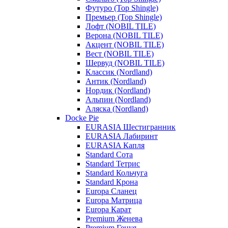
Футуро (Top Shingle)
Премьер (Top Shingle)
Лофт (NOBIL TILE)
Верона (NOBIL TILE)
Акцент (NOBIL TILE)
Вест (NOBIL TILE)
Шервуд (NOBIL TILE)
Классик (Nordland)
Антик (Nordland)
Нордик (Nordland)
Альпин (Nordland)
Аляска (Nordland)
Docke Pie
EURASIA Шестигранник
EURASIA Лабиринт
EURASIA Капля
Standard Сота
Standard Тетрис
Standard Кольчуга
Standard Крона
Europa Сланец
Europa Матрица
Europa Карат
Premium Женева
Premium Генуя