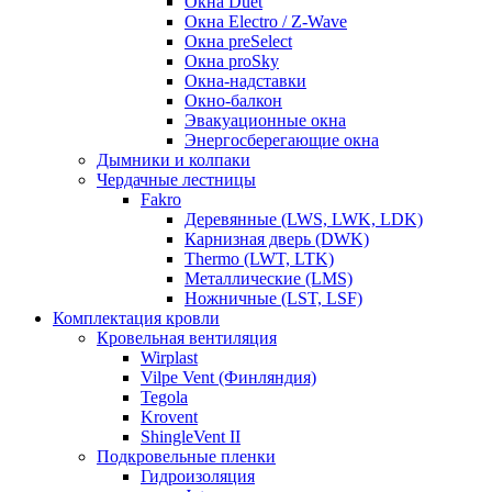
Окна Duet
Окна Electro / Z-Wave
Окна preSelect
Окна proSky
Окна-надставки
Окно-балкон
Эвакуационные окна
Энергосберегающие окна
Дымники и колпаки
Чердачные лестницы
Fakro
Деревянные (LWS, LWK, LDK)
Карнизная дверь (DWK)
Thermo (LWT, LTK)
Металлические (LMS)
Ножничные (LST, LSF)
Комплектация кровли
Кровельная вентиляция
Wirplast
Vilpe Vent (Финляндия)
Tegola
Krovent
ShingleVent II
Подкровельные пленки
Гидроизоляция