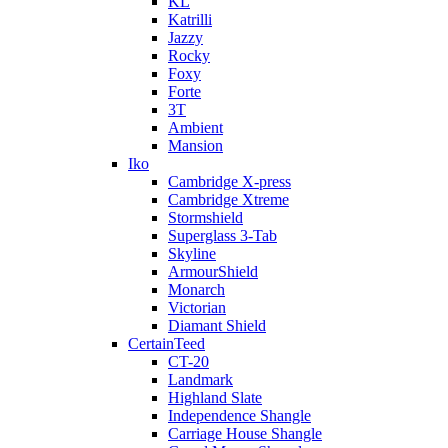
KL
Katrilli
Jazzy
Rocky
Foxy
Forte
3T
Ambient
Mansion
Iko
Cambridge X-press
Cambridge Xtreme
Stormshield
Superglass 3-Tab
Skyline
ArmourShield
Monarch
Victorian
Diamant Shield
CertainTeed
CT-20
Landmark
Highland Slate
Independence Shangle
Carriage House Shangle