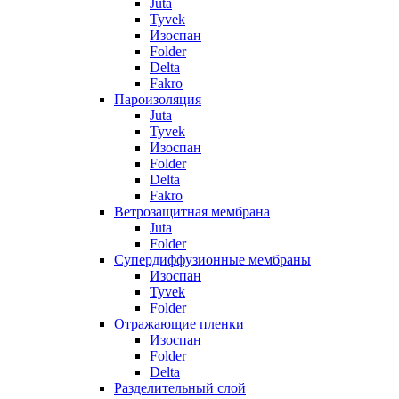
Juta
Tyvek
Изоспан
Folder
Delta
Fakro
Пароизоляция
Juta
Tyvek
Изоспан
Folder
Delta
Fakro
Ветрозащитная мембрана
Juta
Folder
Супердиффузионные мембраны
Изоспан
Tyvek
Folder
Отражающие пленки
Изоспан
Folder
Delta
Разделительный слой