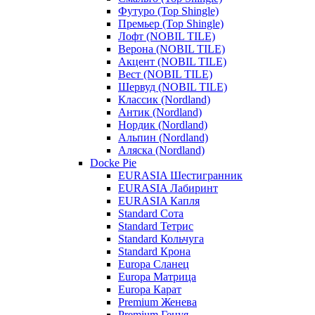
Футуро (Top Shingle)
Премьер (Top Shingle)
Лофт (NOBIL TILE)
Верона (NOBIL TILE)
Акцент (NOBIL TILE)
Вест (NOBIL TILE)
Шервуд (NOBIL TILE)
Классик (Nordland)
Антик (Nordland)
Нордик (Nordland)
Альпин (Nordland)
Аляска (Nordland)
Docke Pie
EURASIA Шестигранник
EURASIA Лабиринт
EURASIA Капля
Standard Сота
Standard Тетрис
Standard Кольчуга
Standard Крона
Europa Сланец
Europa Матрица
Europa Карат
Premium Женева
Premium Генуя