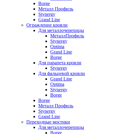
Borge
Металл Профиль
Stynergy
Grand Line
Ограждение кровли
Для металлочерепицы
МеталлПрофиль
Stynergy
Optima
Grand Line
Borge
Для парапета кровли
Stynergy
Для фальцевой кровли
Grand Line
Optima
Stynergy
Borge
Borge
Металл Профиль
Stynergy
Grand Line
Переходные мостики
Для металлочерепицы
Borge