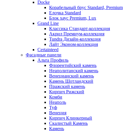
Docke
Корабельный брус Standard, Premium
Елочка Standard
Блок хаус Premium, Lux
Grand Line
Классика Стандарт-коллекция
Акрил Премиум-коллекция
Tundra Дизайн-коллекция
Лайт Эконом-коллекция
Certainteed
Фасадные панели
Альта Профиль
Флорентийский камень
Неаполитанский камень
Венецианский камень
Камень Шотландский
Пражский камень
Кирпич Рижский
Комби
Неаполь
Туф
Венеция
Кирпич Клинкерный
Скалистый Камень
Камень