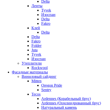
Delta
Ленты
Tyvek
Изоспан
Delta
Fakro
Клей
Delta
Delta
Fakro
Folder
Juta
Tyvek
Изоспан
Утеплители
Rockwool
Фасадные материалы
Виниловый сайдинг
Mitten
Oregon Pride
Sentry
Tecos
Ardennes (Корабельный брус)
Ardennes (Оцилиндрованный брус)
Натуральный камень