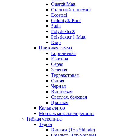
Quarzit Matt
Стальной кашемир
Ecosteel
Colority® Print
Satin
Polydexter®
Polydexter® Matt
Drap
Цветовая гамма
Коричневая
Красная
Серая
Зеленая
Терракотовая
Синяя
Черная
Вишневая
Светлая, бежевая
Цветная
Калькулятор
Монтаж металлочерепицы
Гибкая черепица
Tegola
Винтаж (Top Shingle)
Смальто (Top Shingle)