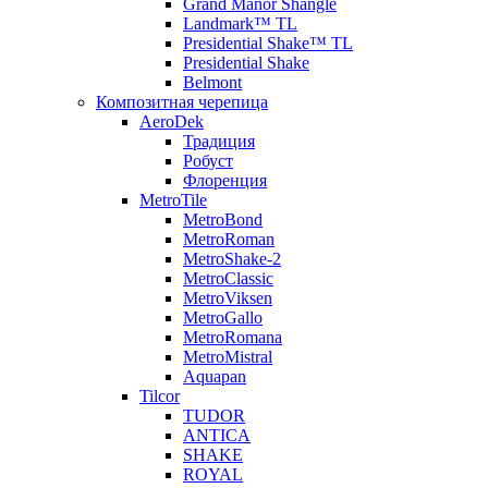
Grand Manor Shangle
Landmark™ TL
Presidential Shake™ TL
Presidential Shake
Belmont
Композитная черепица
AeroDek
Традиция
Робуст
Флоренция
MetroTile
MetroBond
MetroRoman
MetroShake-2
MetroClassic
MetroViksen
MetroGallo
MetroRomana
MetroMistral
Aquapan
Tilcor
TUDOR
ANTICA
SHAKE
ROYAL