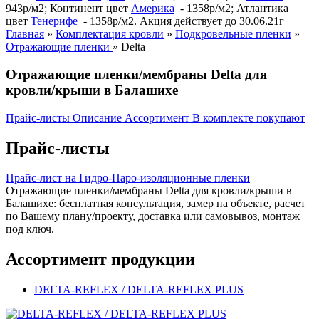
943р/м2; Континент цвет
Америка
- 1358р/м2; Атлантика
цвет
Тенерифе
- 1358р/м2. Акция действует до 30.06.21г
Главная
»
Комплектация кровли
»
Подкровельные пленки
»
Отражающие пленки
»
Delta
Отражающие пленки/мембраны Delta для
кровли/крыши в Балашихе
Прайс-листы
Описание
Ассортимент
В комплекте покупают
Прайс-листы
Прайс-лист на Гидро-Паро-изоляционные пленки
Отражающие пленки/мембраны Delta для кровли/крыши в
Балашихе: бесплатная консультация, замер на объекте, расчет
по Вашему плану/проекту, доставка или самовывоз, монтаж
под ключ.
Ассортимент продукции
DELTA-REFLEX / DELTA-REFLEX PLUS