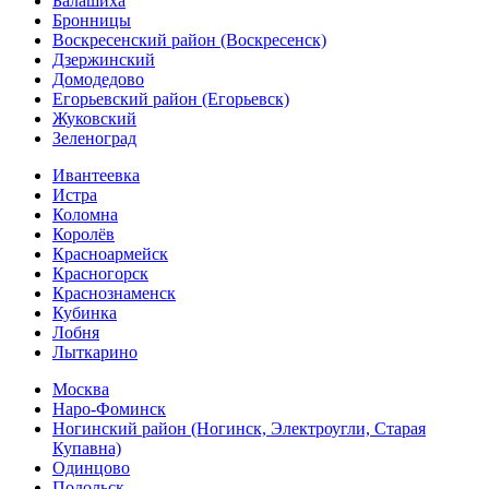
Балашиха
Бронницы
Воскресенский район (Воскресенск)
Дзержинский
Домодедово
Егорьевский район (Егорьевск)
Жуковский
Зеленоград
Ивантеевка
Истра
Коломна
Королёв
Красноармейск
Красногорск
Краснознаменск
Кубинка
Лобня
Лыткарино
Москва
Наро-Фоминск
Ногинский район (Ногинск, Электроугли, Старая
Купавна)
Одинцово
Подольск