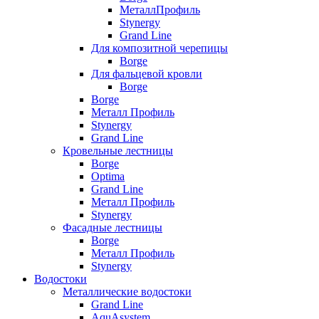
МеталлПрофиль
Stynergy
Grand Line
Для композитной черепицы
Borge
Для фальцевой кровли
Borge
Borge
Металл Профиль
Stynergy
Grand Line
Кровельные лестницы
Borge
Optima
Grand Line
Металл Профиль
Stynergy
Фасадные лестницы
Borge
Металл Профиль
Stynergy
Водостоки
Металлические водостоки
Grand Line
AquAsystem