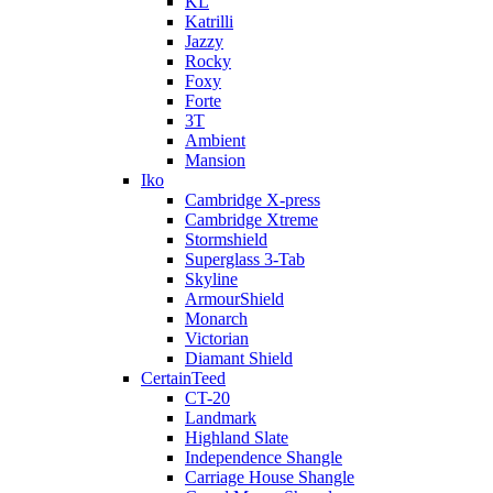
KL
Katrilli
Jazzy
Rocky
Foxy
Forte
3T
Ambient
Mansion
Iko
Cambridge X-press
Cambridge Xtreme
Stormshield
Superglass 3-Tab
Skyline
ArmourShield
Monarch
Victorian
Diamant Shield
CertainTeed
CT-20
Landmark
Highland Slate
Independence Shangle
Carriage House Shangle