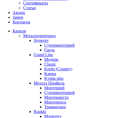
Сертификаты
Статьи
Акции
Замер
Контакты
Кровля
Металлочерепица
Stynergy
Супермонтеррей
Гарда
Grand Line
Модерн
Classic
Kredo (Country)
Kamea
Kvinta plus
Металл Профиль
Монтеррей
Супермонтеррей
Монтекристо
Монтерроса
Трамонтана
Ruukki
Monterrey