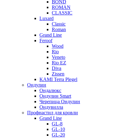
BOND
ROMAN
CLASSIC
Luxard
Classic
Roman
Grand Line
Feroof
Wood
Rio
Veneto
Rio EZ
Diva
Zissen
KAMI Terra Plegel
Ондулин
Ондалюкс
Ондулин Smart
Черепица Ондулин
Ондувилла
Профнастил для кровли
Grand Line
GL-8
GL-10
GL-20