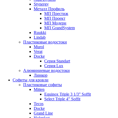
Stynergy
Металл Профиль
МП Престиж
МП Проект
МП Модерн
МП GrandSystem
Ruukki
Lindab
Пластиковые водостоки
Murol
Verat
Docke
Серия Standart
Серия Lux
Алюминиевые водостоки
Линкор
Софиты для кровли
Пластиковые софиты
Mitten
Equinox Triple 3 1/3” Soffit
Select Triple 4” Soffit
Tecos
Docke
Grand Line
Holzplast