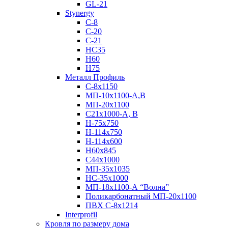
GL-21
Stynergy
C-8
C-20
C-21
НС35
Н60
H75
Металл Профиль
С-8х1150
МП-10x1100-А,В
МП-20х1100
С21х1000-А, В
H-75х750
Н-114х750
Н-114х600
Н60х845
С44х1000
МП-35х1035
НС-35х1000
МП-18х1100-А “Волна”
Поликарбонатный МП-20х1100
ПВХ С-8х1214
Interprofil
Кровля по размеру дома