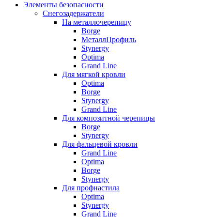
Элементы безопасности
Снегозадержатели
На металлочерепицу
Borge
МеталлПрофиль
Stynergy
Optima
Grand Line
Для мягкой кровли
Optima
Borge
Stynergy
Grand Line
Для композитной черепицы
Borge
Stynergy
Для фальцевой кровли
Grand Line
Optima
Borge
Stynergy
Для профнастила
Optima
Stynergy
Grand Line