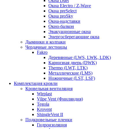
Окна Duet
Окна Electro / Z-Wave
Окна preSelect
Окна proSky
Окна-надставки
Окно-балкон
Эвакуационные окна
Энергосберегающие окна
Дымники и колпаки
Чердачные лестницы
Fakro
Деревянные (LWS, LWK, LDK)
Карнизная дверь (DWK)
Thermo (LWT, LTK)
Металлические (LMS)
Ножничные (LST, LSF)
Комплектация кровли
Кровельная вентиляция
Wirplast
Vilpe Vent (Финляндия)
Tegola
Krovent
ShingleVent II
Подкровельные пленки
Гидроизоляция