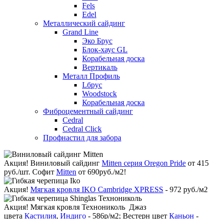
Fels
Edel
Металлический сайдинг
Grand Line
Эко Брус
Блок-хаус GL
Корабельная доска
Вертикаль
Металл Профиль
Lбрус
Woodstock
Корабельная доска
Фиброцементный сайдинг
Cedral
Cedral Click
Профнастил для забора
Акция!
Виниловый сайдинг
Mitten серия Oregon Pride
от 415
руб./шт. Софит
Mitten
от 690руб./м2!
Акция!
Мягкая кровля IKO Cambridge XPRESS
- 972 руб./м2
Акция!
Мягкая кровля Технониколь Джаз
цвета
Кастилия
,
Индиго
- 586р/м2; Вестерн цвет
Каньон
-