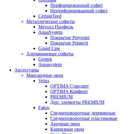
Перфорированный софит
Неперфорированный софит
CertainTeed
Металлические софиты
Металл Профиль
AquaSystem
Покрытие Polyester
Покрытие Printech
Grand Line
Алюминиевые софиты
Gentek
Aquasystem
Аксессуары
Мансардные окна
Velux
OPTIMA Стандарт
OPTIMA Комфорт
PREMIUM
Доп. элементы PREMIUM
Fakro
Cреднеповоротные деревянные
Cреднеповоротные пластиковые
Арочные окна
Карнизные окна