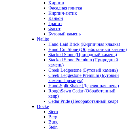
Кирпич
Фасадная плитка
Кирпич-антик
Каньон
Гранит
Фагот
Бутовый камень
Nailite
Hand-Laid Brick (Кирпичная кладка)
Hand-Cut Stone (Обработанный камень)
Stacked Stone (Природный камень)
Stacked Stone Premium (Природный
камень)
Creek Ledgestone (Бутовый камень)
Creek Ledgestone Premium (Бутовый
камень Премиум)
Hand-Split Shake (Деревянная щепа)
RoughSawn Cedar (Обработанный
кедр)
Cedar Pride (Необработанный кедр)
Docke
Stern
Berg
Burg
Stein