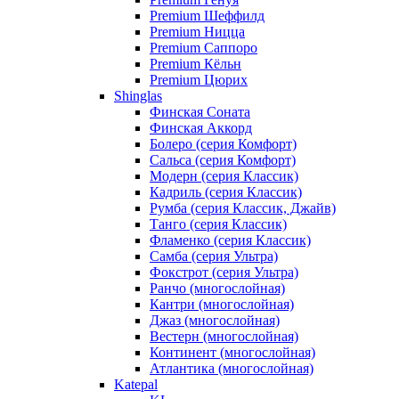
Premium Шеффилд
Premium Ницца
Premium Саппоро
Premium Кёльн
Premium Цюрих
Shinglas
Финская Соната
Финская Аккорд
Болеро (серия Комфорт)
Сальса (серия Комфорт)
Модерн (серия Классик)
Кадриль (серия Классик)
Румба (серия Классик, Джайв)
Танго (серия Классик)
Фламенко (серия Классик)
Самба (серия Ультра)
Фокстрот (серия Ультра)
Ранчо (многослойная)
Кантри (многослойная)
Джаз (многослойная)
Вестерн (многослойная)
Континент (многослойная)
Атлантика (многослойная)
Katepal