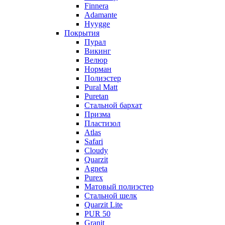
Finnera
Adamante
Hyygge
Покрытия
Пурал
Викинг
Велюр
Норман
Полиэстер
Pural Matt
Puretan
Стальной бархат
Призма
Пластизол
Atlas
Safari
Cloudy
Quarzit
Agneta
Purex
Матовый полиэстер
Стальной шелк
Quarzit Lite
PUR 50
Granit