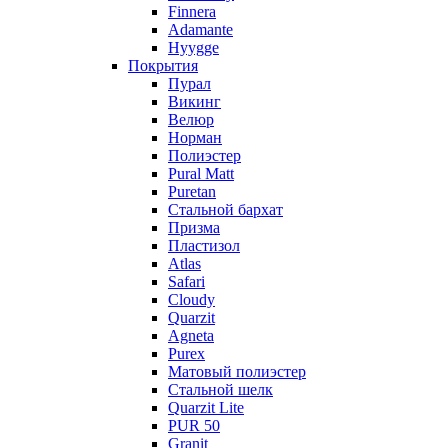
Finnera
Adamante
Hyygge
Покрытия
Пурал
Викинг
Велюр
Норман
Полиэстер
Pural Matt
Puretan
Стальной бархат
Призма
Пластизол
Atlas
Safari
Cloudy
Quarzit
Agneta
Purex
Матовый полиэстер
Стальной шелк
Quarzit Lite
PUR 50
Granit