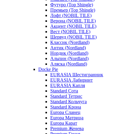
Футуро (Top Shingle)
Премьер (Top Shingle)
Лофт (NOBIL TILE)
Верона (NOBIL TILE)
Акцент (NOBIL TILE)
Вест (NOBIL TILE)
Шервуд (NOBIL TILE)
Классик (Nordland)
Антик (Nordland)
Нордик (Nordland)
Альпин (Nordland)
Аляска (Nordland)
Docke Pie
EURASIA Шестигранник
EURASIA Лабиринт
EURASIA Капля
Standard Сота
Standard Тетрис
Standard Кольчуга
Standard Крона
Europa Сланец
Europa Матрица
Europa Карат
Premium Женева
Premium Генуя