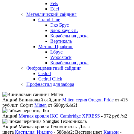
Fels
Edel
Металлический сайдинг
Grand Line
Эко Брус
Блок-хаус GL
Корабельная доска
Вертикаль
Металл Профиль
Lбрус
Woodstock
Корабельная доска
Фиброцементный сайдинг
Cedral
Cedral Click
Профнастил для забора
Акция!
Виниловый сайдинг
Mitten серия Oregon Pride
от 415
руб./шт. Софит
Mitten
от 690руб./м2!
Акция!
Мягкая кровля IKO Cambridge XPRESS
- 972 руб./м2
Акция!
Мягкая кровля Технониколь Джаз
цвета
Кастилия
,
Индиго
- 586р/м2; Вестерн цвет
Каньон
-