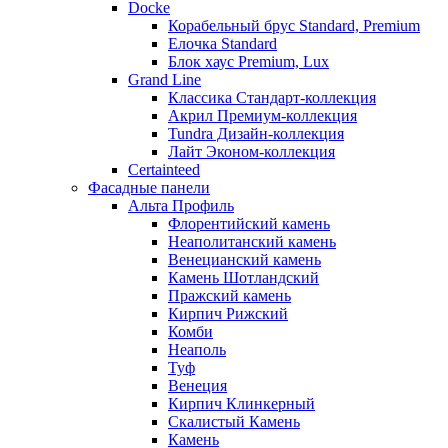
Docke
Корабельный брус Standard, Premium
Елочка Standard
Блок хаус Premium, Lux
Grand Line
Классика Стандарт-коллекция
Акрил Премиум-коллекция
Tundra Дизайн-коллекция
Лайт Эконом-коллекция
Certainteed
Фасадные панели
Альта Профиль
Флорентийский камень
Неаполитанский камень
Венецианский камень
Камень Шотландский
Пражский камень
Кирпич Рижский
Комби
Неаполь
Туф
Венеция
Кирпич Клинкерный
Скалистый Камень
Камень