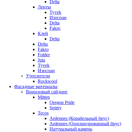
Delta
Ленты
Tyvek
Изоспан
Delta
Fakro
Клей
Delta
Delta
Fakro
Folder
Juta
Tyvek
Изоспан
Утеплители
Rockwool
Фасадные материалы
Виниловый сайдинг
Mitten
Oregon Pride
Sentry
Tecos
Ardennes (Корабельный брус)
Ardennes (Оцилиндрованный брус)
Натуральный камень