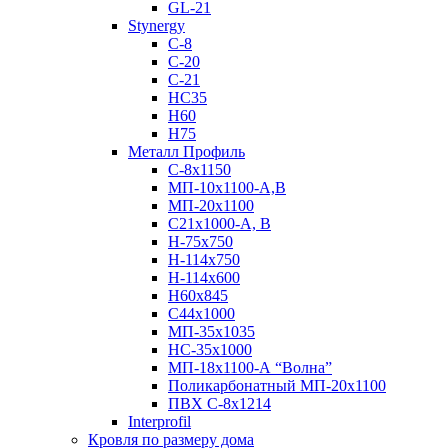
GL-21
Stynergy
C-8
C-20
C-21
НС35
Н60
H75
Металл Профиль
С-8х1150
МП-10x1100-А,В
МП-20х1100
С21х1000-А, В
H-75х750
Н-114х750
Н-114х600
Н60х845
С44х1000
МП-35х1035
НС-35х1000
МП-18х1100-А “Волна”
Поликарбонатный МП-20х1100
ПВХ С-8х1214
Interprofil
Кровля по размеру дома