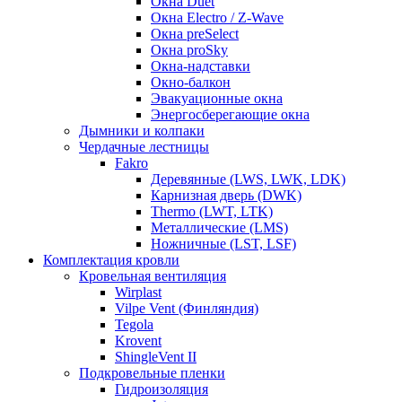
Окна Duet
Окна Electro / Z-Wave
Окна preSelect
Окна proSky
Окна-надставки
Окно-балкон
Эвакуационные окна
Энергосберегающие окна
Дымники и колпаки
Чердачные лестницы
Fakro
Деревянные (LWS, LWK, LDK)
Карнизная дверь (DWK)
Thermo (LWT, LTK)
Металлические (LMS)
Ножничные (LST, LSF)
Комплектация кровли
Кровельная вентиляция
Wirplast
Vilpe Vent (Финляндия)
Tegola
Krovent
ShingleVent II
Подкровельные пленки
Гидроизоляция