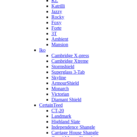
KL
Katrilli
Jazzy
Rocky
Foxy
Forte
3T
Ambient
Mansion
Iko
Cambridge X-press
Cambridge Xtreme
Stormshield
Superglass 3-Tab
Skyline
ArmourShield
Monarch
Victorian
Diamant Shield
CertainTeed
CT-20
Landmark
Highland Slate
Independence Shangle
Carriage House Shangle