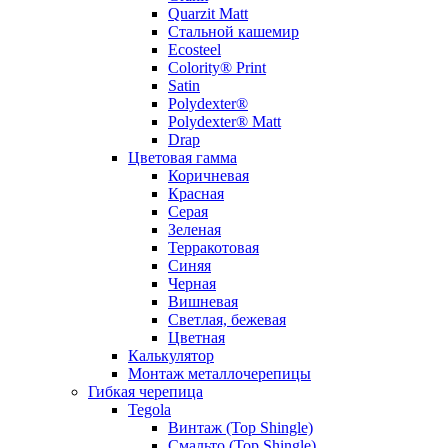
Quarzit Matt
Стальной кашемир
Ecosteel
Colority® Print
Satin
Polydexter®
Polydexter® Matt
Drap
Цветовая гамма
Коричневая
Красная
Серая
Зеленая
Терракотовая
Синяя
Черная
Вишневая
Светлая, бежевая
Цветная
Калькулятор
Монтаж металлочерепицы
Гибкая черепица
Tegola
Винтаж (Top Shingle)
Смальто (Top Shingle)