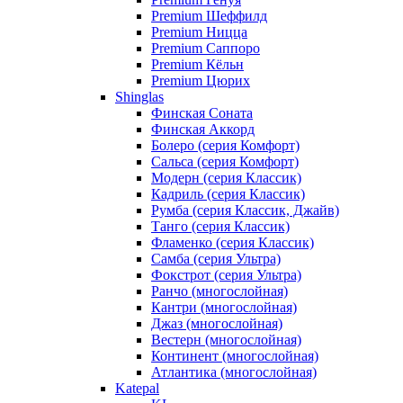
Premium Шеффилд
Premium Ницца
Premium Саппоро
Premium Кёльн
Premium Цюрих
Shinglas
Финская Соната
Финская Аккорд
Болеро (серия Комфорт)
Сальса (серия Комфорт)
Модерн (серия Классик)
Кадриль (серия Классик)
Румба (серия Классик, Джайв)
Танго (серия Классик)
Фламенко (серия Классик)
Самба (серия Ультра)
Фокстрот (серия Ультра)
Ранчо (многослойная)
Кантри (многослойная)
Джаз (многослойная)
Вестерн (многослойная)
Континент (многослойная)
Атлантика (многослойная)
Katepal