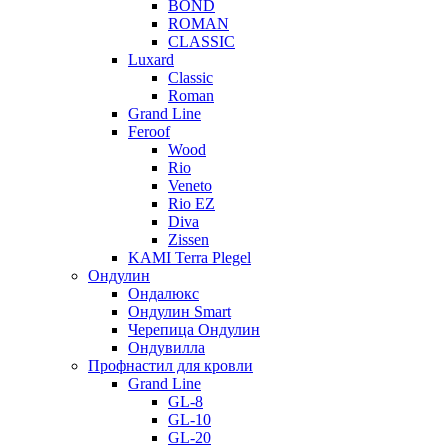
BOND
ROMAN
CLASSIC
Luxard
Classic
Roman
Grand Line
Feroof
Wood
Rio
Veneto
Rio EZ
Diva
Zissen
KAMI Terra Plegel
Ондулин
Ондалюкс
Ондулин Smart
Черепица Ондулин
Ондувилла
Профнастил для кровли
Grand Line
GL-8
GL-10
GL-20