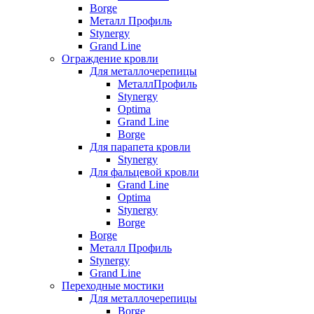
Borge
Металл Профиль
Stynergy
Grand Line
Ограждение кровли
Для металлочерепицы
МеталлПрофиль
Stynergy
Optima
Grand Line
Borge
Для парапета кровли
Stynergy
Для фальцевой кровли
Grand Line
Optima
Stynergy
Borge
Borge
Металл Профиль
Stynergy
Grand Line
Переходные мостики
Для металлочерепицы
Borge