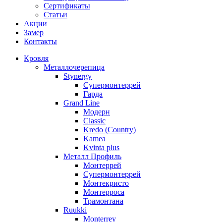
Сертификаты
Статьи
Акции
Замер
Контакты
Кровля
Металлочерепица
Stynergy
Супермонтеррей
Гарда
Grand Line
Модерн
Classic
Kredo (Country)
Kamea
Kvinta plus
Металл Профиль
Монтеррей
Супермонтеррей
Монтекристо
Монтерроса
Трамонтана
Ruukki
Monterrey