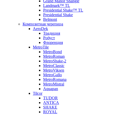
Grand Manor Shangle
Landmark™ TL
Presidential Shake™ TL
Presidential Shake
Belmont
Композитная черепица
AeroDek
Традиция
Робуст
Флоренция
MetroTile
MetroBond
MetroRoman
MetroShake-2
MetroClassic
MetroViksen
MetroGallo
MetroRomana
MetroMistral
Aquapan
Tilcor
TUDOR
ANTICA
SHAKE
ROYAL