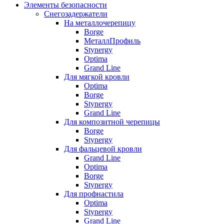
Элементы безопасности
Снегозадержатели
На металлочерепицу
Borge
МеталлПрофиль
Stynergy
Optima
Grand Line
Для мягкой кровли
Optima
Borge
Stynergy
Grand Line
Для композитной черепицы
Borge
Stynergy
Для фальцевой кровли
Grand Line
Optima
Borge
Stynergy
Для профнастила
Optima
Stynergy
Grand Line