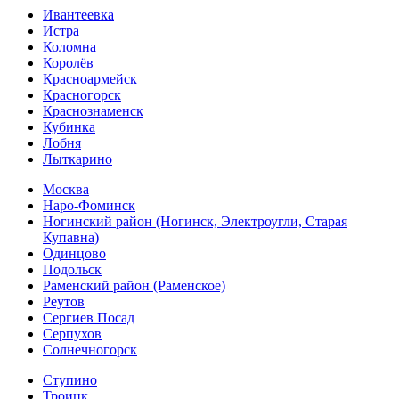
Ивантеевка
Истра
Коломна
Королёв
Красноармейск
Красногорск
Краснознаменск
Кубинка
Лобня
Лыткарино
Москва
Наро-Фоминск
Ногинский район (Ногинск, Электроугли, Старая
Купавна)
Одинцово
Подольск
Раменский район (Раменское)
Реутов
Сергиев Посад
Серпухов
Солнечногорск
Ступино
Троицк