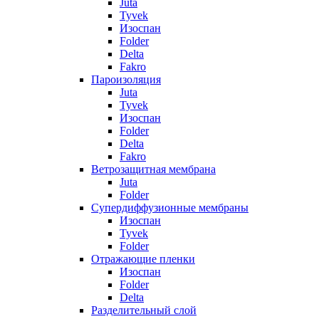
Juta
Tyvek
Изоспан
Folder
Delta
Fakro
Пароизоляция
Juta
Tyvek
Изоспан
Folder
Delta
Fakro
Ветрозащитная мембрана
Juta
Folder
Супердиффузионные мембраны
Изоспан
Tyvek
Folder
Отражающие пленки
Изоспан
Folder
Delta
Разделительный слой