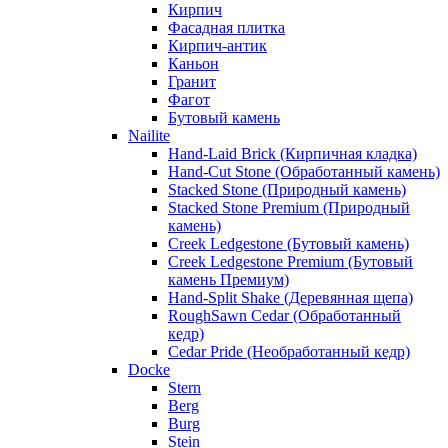
Кирпич
Фасадная плитка
Кирпич-антик
Каньон
Гранит
Фагот
Бутовый камень
Nailite
Hand-Laid Brick (Кирпичная кладка)
Hand-Cut Stone (Обработанный камень)
Stacked Stone (Природный камень)
Stacked Stone Premium (Природный
камень)
Creek Ledgestone (Бутовый камень)
Creek Ledgestone Premium (Бутовый
камень Премиум)
Hand-Split Shake (Деревянная щепа)
RoughSawn Cedar (Обработанный
кедр)
Cedar Pride (Необработанный кедр)
Docke
Stern
Berg
Burg
Stein