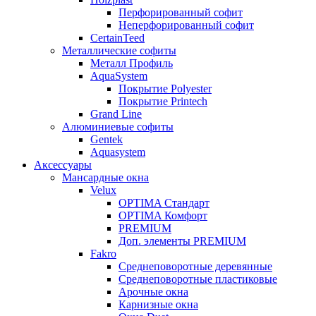
Перфорированный софит
Неперфорированный софит
CertainTeed
Металлические софиты
Металл Профиль
AquaSystem
Покрытие Polyester
Покрытие Printech
Grand Line
Алюминиевые софиты
Gentek
Aquasystem
Аксессуары
Мансардные окна
Velux
OPTIMA Стандарт
OPTIMA Комфорт
PREMIUM
Доп. элементы PREMIUM
Fakro
Cреднеповоротные деревянные
Cреднеповоротные пластиковые
Арочные окна
Карнизные окна