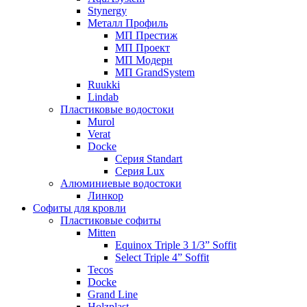
Stynergy
Металл Профиль
МП Престиж
МП Проект
МП Модерн
МП GrandSystem
Ruukki
Lindab
Пластиковые водостоки
Murol
Verat
Docke
Серия Standart
Серия Lux
Алюминиевые водостоки
Линкор
Софиты для кровли
Пластиковые софиты
Mitten
Equinox Triple 3 1/3” Soffit
Select Triple 4” Soffit
Tecos
Docke
Grand Line
Holzplast