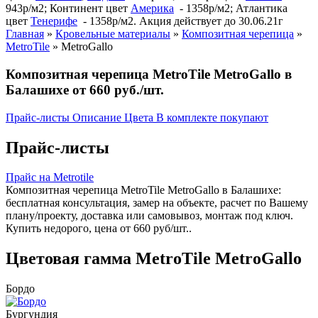
943р/м2; Континент цвет
Америка
- 1358р/м2; Атлантика
цвет
Тенерифе
- 1358р/м2. Акция действует до 30.06.21г
Главная
»
Кровельные материалы
»
Композитная черепица
»
MetroTile
»
MetroGallo
Композитная черепица MetroTile MetroGallo в
Балашихе от 660 руб./шт.
Прайс-листы
Описание
Цвета
В комплекте покупают
Прайс-листы
Прайс на Metrotile
Композитная черепица MetroTile MetroGallo в Балашихе:
бесплатная консультация, замер на объекте, расчет по Вашему
плану/проекту, доставка или самовывоз, монтаж под ключ.
Купить недорого, цена от 660 руб/шт..
Цветовая гамма MetroTile MetroGallo
Бордо
Бургундия