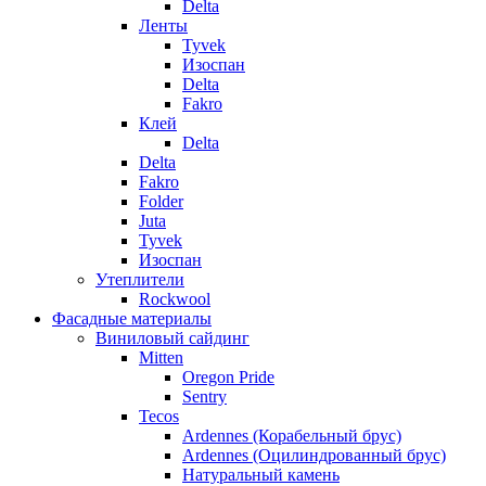
Delta
Ленты
Tyvek
Изоспан
Delta
Fakro
Клей
Delta
Delta
Fakro
Folder
Juta
Tyvek
Изоспан
Утеплители
Rockwool
Фасадные материалы
Виниловый сайдинг
Mitten
Oregon Pride
Sentry
Tecos
Ardennes (Корабельный брус)
Ardennes (Оцилиндрованный брус)
Натуральный камень