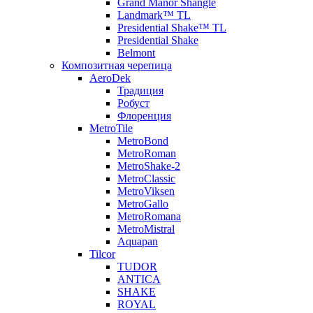
Grand Manor Shangle
Landmark™ TL
Presidential Shake™ TL
Presidential Shake
Belmont
Композитная черепица
AeroDek
Традиция
Робуст
Флоренция
MetroTile
MetroBond
MetroRoman
MetroShake-2
MetroClassic
MetroViksen
MetroGallo
MetroRomana
MetroMistral
Aquapan
Tilcor
TUDOR
ANTICA
SHAKE
ROYAL