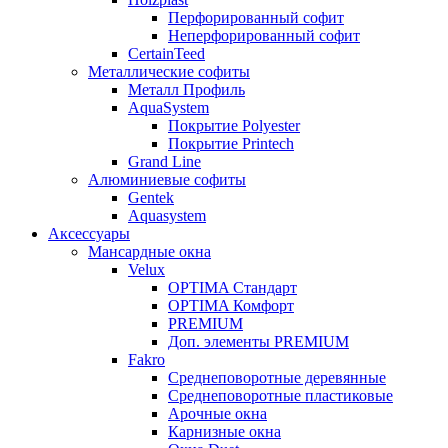
Перфорированный софит
Неперфорированный софит
CertainTeed
Металлические софиты
Металл Профиль
AquaSystem
Покрытие Polyester
Покрытие Printech
Grand Line
Алюминиевые софиты
Gentek
Aquasystem
Аксессуары
Мансардные окна
Velux
OPTIMA Стандарт
OPTIMA Комфорт
PREMIUM
Доп. элементы PREMIUM
Fakro
Cреднеповоротные деревянные
Cреднеповоротные пластиковые
Арочные окна
Карнизные окна