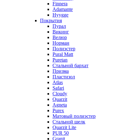
Finnera
Adamante
Hyygge
Покрытия
Пурал
Викинг
Велюр
Норман
Полиэстер
Pural Matt
Puretan
Стальной бархат
Призма
Пластизол
Atlas
Safari
Cloudy
Quarzit
Agneta
Purex
Матовый полиэстер
Стальной шелк
Quarzit Lite
PUR 50
Granit