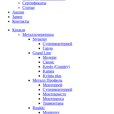
Сертификаты
Статьи
Акции
Замер
Контакты
Кровля
Металлочерепица
Stynergy
Супермонтеррей
Гарда
Grand Line
Модерн
Classic
Kredo (Country)
Kamea
Kvinta plus
Металл Профиль
Монтеррей
Супермонтеррей
Монтекристо
Монтерроса
Трамонтана
Ruukki
Monterrey