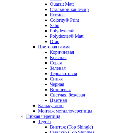
Quarzit Matt
Стальной кашемир
Ecosteel
Colority® Print
Satin
Polydexter®
Polydexter® Matt
Drap
Цветовая гамма
Коричневая
Красная
Серая
Зеленая
Терракотовая
Синяя
Черная
Вишневая
Светлая, бежевая
Цветная
Калькулятор
Монтаж металлочерепицы
Гибкая черепица
Tegola
Винтаж (Top Shingle)
Смальто (Top Shingle)