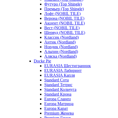
Футуро (Top Shingle)
Премьер (Top Shingle)
Лофт (NOBIL TILE)
Верона (NOBIL TILE)
Акцент (NOBIL TILE)
Вест (NOBIL TILE)
Шервуд (NOBIL TILE)
Классик (Nordland)
Антик (Nordland)
Нордик (Nordland)
Альпин (Nordland)
Аляска (Nordland)
Docke Pie
EURASIA Шестигранник
EURASIA Лабиринт
EURASIA Капля
Standard Сота
Standard Тетрис
Standard Кольчуга
Standard Крона
Europa Сланец
Europa Матрица
Europa Карат
Premium Женева
Premium Генуя