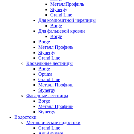
МеталлПрофиль
Stynergy
Grand Line
Для композитной черепицы
Borge
Для фальцевой кровли
Borge
Borge
Металл Профиль
Stynergy
Grand Line
Кровельные лестницы
Borge
Optima
Grand Line
Металл Профиль
Stynergy
Фасадные лестницы
Borge
Металл Профиль
Stynergy
Водостоки
Металлические водостоки
Grand Line
AquAsystem