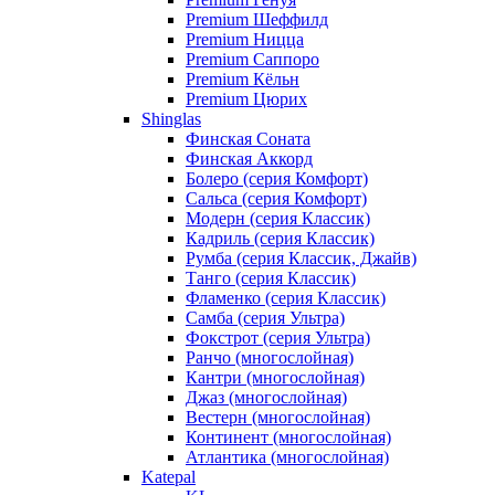
Premium Шеффилд
Premium Ницца
Premium Саппоро
Premium Кёльн
Premium Цюрих
Shinglas
Финская Соната
Финская Аккорд
Болеро (серия Комфорт)
Сальса (серия Комфорт)
Модерн (серия Классик)
Кадриль (серия Классик)
Румба (серия Классик, Джайв)
Танго (серия Классик)
Фламенко (серия Классик)
Самба (серия Ультра)
Фокстрот (серия Ультра)
Ранчо (многослойная)
Кантри (многослойная)
Джаз (многослойная)
Вестерн (многослойная)
Континент (многослойная)
Атлантика (многослойная)
Katepal