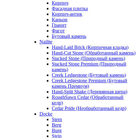
Кирпич
Фасадная плитка
Кирпич-антик
Каньон
Гранит
Фагот
Бутовый камень
Nailite
Hand-Laid Brick (Кирпичная кладка)
Hand-Cut Stone (Обработанный камень)
Stacked Stone (Природный камень)
Stacked Stone Premium (Природный
камень)
Creek Ledgestone (Бутовый камень)
Creek Ledgestone Premium (Бутовый
камень Премиум)
Hand-Split Shake (Деревянная щепа)
RoughSawn Cedar (Обработанный
кедр)
Cedar Pride (Необработанный кедр)
Docke
Stern
Berg
Burg
Stein