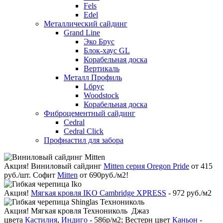
Fels
Edel
Металлический сайдинг
Grand Line
Эко Брус
Блок-хаус GL
Корабельная доска
Вертикаль
Металл Профиль
Lбрус
Woodstock
Корабельная доска
Фиброцементный сайдинг
Cedral
Cedral Click
Профнастил для забора
Акция!
Виниловый сайдинг
Mitten серия Oregon Pride
от 415
руб./шт. Софит
Mitten
от 690руб./м2!
Акция!
Мягкая кровля IKO Cambridge XPRESS
- 972 руб./м2
Акция!
Мягкая кровля Технониколь Джаз
цвета
Кастилия
,
Индиго
- 586р/м2; Вестерн цвет
Каньон
-