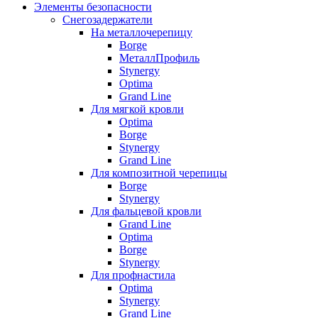
Элементы безопасности
Снегозадержатели
На металлочерепицу
Borge
МеталлПрофиль
Stynergy
Optima
Grand Line
Для мягкой кровли
Optima
Borge
Stynergy
Grand Line
Для композитной черепицы
Borge
Stynergy
Для фальцевой кровли
Grand Line
Optima
Borge
Stynergy
Для профнастила
Optima
Stynergy
Grand Line