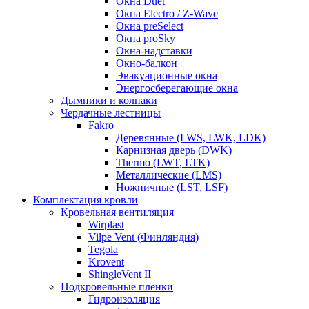
Окна Duet
Окна Electro / Z-Wave
Окна preSelect
Окна proSky
Окна-надставки
Окно-балкон
Эвакуационные окна
Энергосберегающие окна
Дымники и колпаки
Чердачные лестницы
Fakro
Деревянные (LWS, LWK, LDK)
Карнизная дверь (DWK)
Thermo (LWT, LTK)
Металлические (LMS)
Ножничные (LST, LSF)
Комплектация кровли
Кровельная вентиляция
Wirplast
Vilpe Vent (Финляндия)
Tegola
Krovent
ShingleVent II
Подкровельные пленки
Гидроизоляция