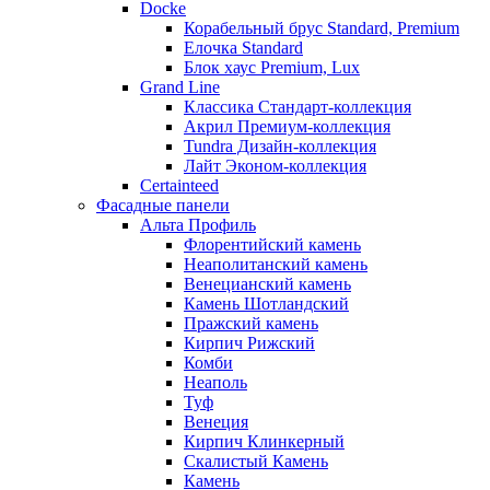
Docke
Корабельный брус Standard, Premium
Елочка Standard
Блок хаус Premium, Lux
Grand Line
Классика Стандарт-коллекция
Акрил Премиум-коллекция
Tundra Дизайн-коллекция
Лайт Эконом-коллекция
Certainteed
Фасадные панели
Альта Профиль
Флорентийский камень
Неаполитанский камень
Венецианский камень
Камень Шотландский
Пражский камень
Кирпич Рижский
Комби
Неаполь
Туф
Венеция
Кирпич Клинкерный
Скалистый Камень
Камень