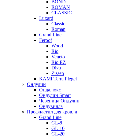
BOND
ROMAN
CLASSIC
Luxard
Classic
Roman
Grand Line
Feroof
Wood
Rio
Veneto
Rio EZ
Diva
Zissen
KAMI Terra Plegel
Ондулин
Ондалюкс
Ондулин Smart
Черепица Ондулин
Ондувилла
Профнастил для кровли
Grand Line
GL-8
GL-10
GL-20