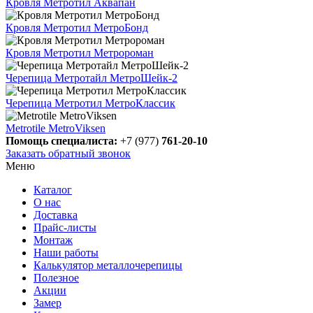
Кровля Метротил Аквапан
Кровля Метротил МетроБонд
Кровля Метротил Метророман
Черепица Метротайл МетроШейк-2
Черепица Метротил МетроКлассик
Metrotile MetroViksen
Помощь специалиста:
+7 (977)
761-20-10
Заказать обратный звонок
Меню
Каталог
О нас
Доставка
Прайс-листы
Монтаж
Наши работы
Калькулятор металлочерепицы
Полезное
Акции
Замер