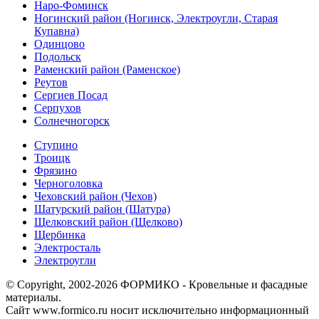
Наро-Фоминск
Ногинский район (Ногинск, Электроугли, Старая
Купавна)
Одинцово
Подольск
Раменский район (Раменское)
Реутов
Сергиев Посад
Серпухов
Солнечногорск
Ступино
Троицк
Фрязино
Черноголовка
Чеховский район (Чехов)
Шатурский район (Шатура)
Щелковский район (Щелково)
Щербинка
Электросталь
Электроугли
© Copyright, 2002-2026 ФОРМИКО - Кровельные и фасадные
материалы.
Сайт www.formico.ru носит исключительно информационный