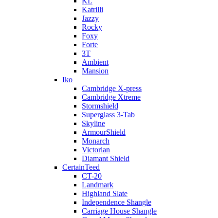
KL
Katrilli
Jazzy
Rocky
Foxy
Forte
3T
Ambient
Mansion
Iko
Cambridge X-press
Cambridge Xtreme
Stormshield
Superglass 3-Tab
Skyline
ArmourShield
Monarch
Victorian
Diamant Shield
CertainTeed
CT-20
Landmark
Highland Slate
Independence Shangle
Carriage House Shangle