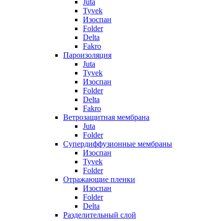
Juta
Tyvek
Изоспан
Folder
Delta
Fakro
Пароизоляция
Juta
Tyvek
Изоспан
Folder
Delta
Fakro
Ветрозащитная мембрана
Juta
Folder
Супердиффузионные мембраны
Изоспан
Tyvek
Folder
Отражающие пленки
Изоспан
Folder
Delta
Разделительный слой