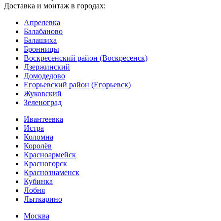
Доставка и монтаж в городах:
Апрелевка
Балабаново
Балашиха
Бронницы
Воскресенский район (Воскресенск)
Дзержинский
Домодедово
Егорьевский район (Егорьевск)
Жуковский
Зеленоград
Ивантеевка
Истра
Коломна
Королёв
Красноармейск
Красногорск
Краснознаменск
Кубинка
Лобня
Лыткарино
Москва