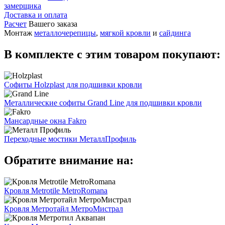
замерщика
Доставка и оплата
Расчет
Вашего заказа
Монтаж
металлочерепицы
,
мягкой кровли
и
сайдинга
В комплекте с этим товаром покупают:
Софиты Holzplast для подшивки кровли
Металлические софиты Grand Line для подшивки кровли
Мансардные окна Fakro
Переходные мостики МеталлПрофиль
Обратите внимание на:
Кровля Metrotile MetroRomana
Кровля Метротайл МетроМистрал