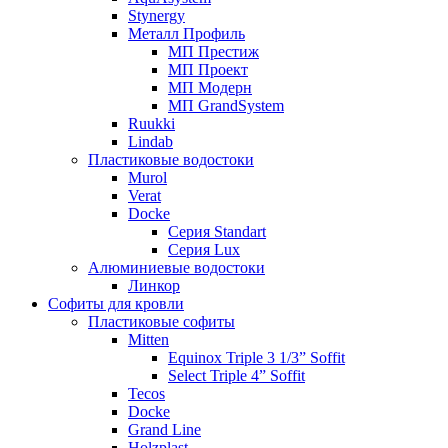
Stynergy
Металл Профиль
МП Престиж
МП Проект
МП Модерн
МП GrandSystem
Ruukki
Lindab
Пластиковые водостоки
Murol
Verat
Docke
Серия Standart
Серия Lux
Алюминиевые водостоки
Линкор
Софиты для кровли
Пластиковые софиты
Mitten
Equinox Triple 3 1/3” Soffit
Select Triple 4” Soffit
Tecos
Docke
Grand Line
Holzplast