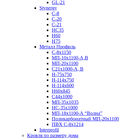
GL-21
Stynergy
C-8
C-20
C-21
НС35
Н60
H75
Металл Профиль
С-8х1150
МП-10x1100-А,В
МП-20х1100
С21х1000-А, В
H-75х750
Н-114х750
Н-114х600
Н60х845
С44х1000
МП-35х1035
НС-35х1000
МП-18х1100-А “Волна”
Поликарбонатный МП-20х1100
ПВХ С-8х1214
Interprofil
Кровля по размеру дома