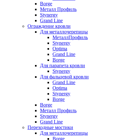
Borge
Металл Профиль
Stynergy
Grand Line
Ограждение кровли
Для металлочерепицы
МеталлПрофиль
Stynergy
Optima
Grand Line
Borge
Для парапета кровли
Stynergy
Для фальцевой кровли
Grand Line
Optima
Stynergy
Borge
Borge
Металл Профиль
Stynergy
Grand Line
Переходные мостики
Для металлочерепицы
Borge