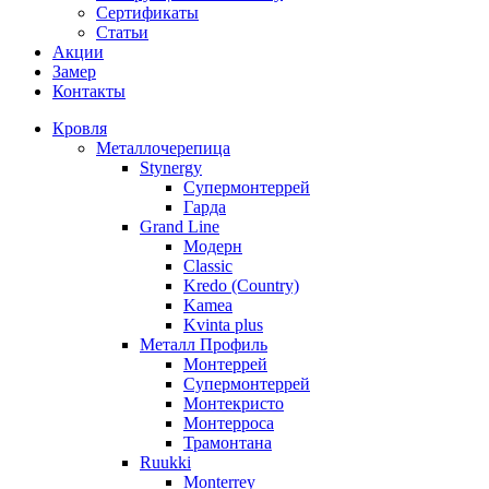
Сертификаты
Статьи
Акции
Замер
Контакты
Кровля
Металлочерепица
Stynergy
Супермонтеррей
Гарда
Grand Line
Модерн
Classic
Kredo (Country)
Kamea
Kvinta plus
Металл Профиль
Монтеррей
Супермонтеррей
Монтекристо
Монтерроса
Трамонтана
Ruukki
Monterrey