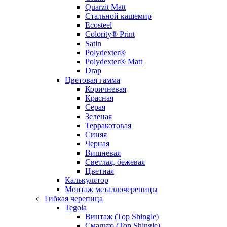
Quarzit Matt
Стальной кашемир
Ecosteel
Colority® Print
Satin
Polydexter®
Polydexter® Matt
Drap
Цветовая гамма
Коричневая
Красная
Серая
Зеленая
Терракотовая
Синяя
Черная
Вишневая
Светлая, бежевая
Цветная
Калькулятор
Монтаж металлочерепицы
Гибкая черепица
Tegola
Винтаж (Top Shingle)
Смальто (Top Shingle)