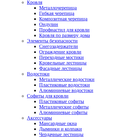
Кровля
Металлочерепица
Гибкая черепица
Композитная черепица
Ондулин
Профнастил для кровли
Кровля по размеру дома
Элементы безопасности
Снегозадержатели
Ограждение кровли
Переходные мостики
Кровельные лестницы
Фасадные лестницы
Водостоки
Металлические водостоки
Пластиковые водостоки
Алюминиевые водостоки
Софиты для кровли
Пластиковые софиты
Металлические софиты
Алюминиевые софиты
Аксессуары
Мансардные окна
Дымники и колпаки
Чердачные лестницы