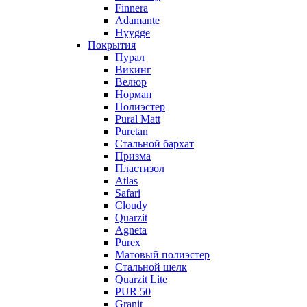
Finnera
Adamante
Hyygge
Покрытия
Пурал
Викинг
Велюр
Норман
Полиэстер
Pural Matt
Puretan
Стальной бархат
Призма
Пластизол
Atlas
Safari
Cloudy
Quarzit
Agneta
Purex
Матовый полиэстер
Стальной шелк
Quarzit Lite
PUR 50
Granit