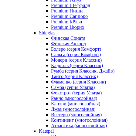
Premium Шеффилд
Premium Ницца
Premium Саппоро
Premium Кёльн
Premium Цюрих
Shinglas
Финская Соната
Финская Аккорд
Болеро (серия Комфорт)
Сальса (серия Комфорт)
Модерн (серия Классик)
Кадриль (серия Классик)
Румба (серия Классик, Джайв)
Танго (серия Классик)
Фламенко (серия Классик)
Самба (серия Ультра)
Фокстрот (серия Ультра)
Ранчо (многослойная)
Кантри (многослойная)
Джаз (многослойная)
Вестерн (многослойная)
Континент (многослойная)
Атлантика (многослойная)
Katepal