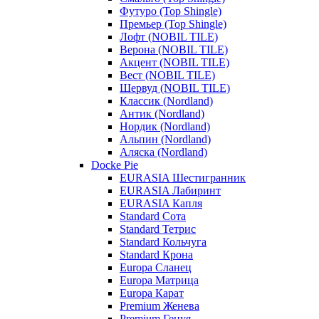
Футуро (Top Shingle)
Премьер (Top Shingle)
Лофт (NOBIL TILE)
Верона (NOBIL TILE)
Акцент (NOBIL TILE)
Вест (NOBIL TILE)
Шервуд (NOBIL TILE)
Классик (Nordland)
Антик (Nordland)
Нордик (Nordland)
Альпин (Nordland)
Аляска (Nordland)
Docke Pie
EURASIA Шестигранник
EURASIA Лабиринт
EURASIA Капля
Standard Сота
Standard Тетрис
Standard Кольчуга
Standard Крона
Europa Сланец
Europa Матрица
Europa Карат
Premium Женева
Premium Генуя